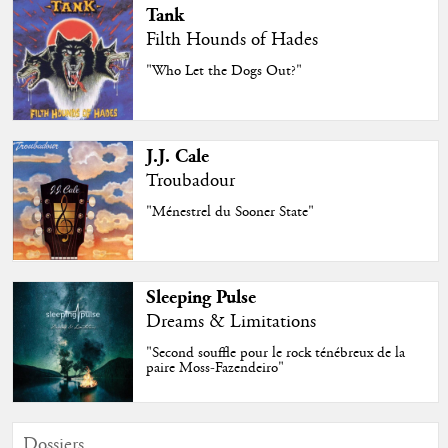
Tank
Filth Hounds of Hades
"Who Let the Dogs Out?"
J.J. Cale
Troubadour
"Ménestrel du Sooner State"
Sleeping Pulse
Dreams & Limitations
"Second souffle pour le rock ténébreux de la
paire Moss-Fazendeiro"
Dossiers