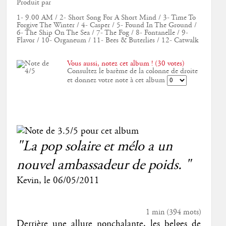
Produit par
1- 9.00 AM / 2- Short Song For A Short Mind / 3- Time To
Forgive The Winter / 4- Casper / 5- Found In The Ground /
6- The Ship On The Sea / 7- The Fog / 8- Fontanelle / 9-
Flavor / 10- Organeum / 11- Bees & Buterlies / 12- Catwalk
Vous aussi, notez cet album ! (30 votes)
Consultez le barème de la colonne de droite
et donnez votre note à cet album
"La pop solaire et mélo a un
nouvel ambassadeur de poids. "
Kevin
, le
06/05/2011
1 min
(
394
mots)
Derrière une allure nonchalante, les belges de