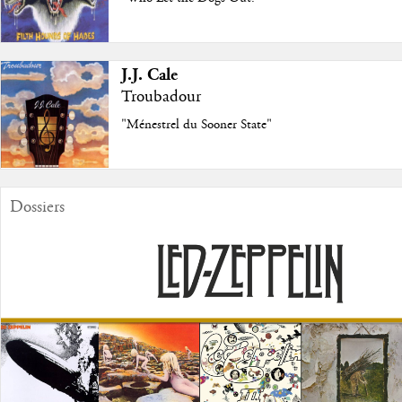
J.J. Cale
Troubadour
"Ménestrel du Sooner State"
Dossiers