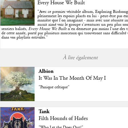
Every House We Built
"
Avec ce premier véritable album, Exploring Birdson
pleinement les espoirs placés en lui - peut-être pas e
manière que l'on imaginait - mais avec une réussite in
aurait aimé voir le groupe s'aventurer un peu plus so
sentiers balisés,
Every House We Built
n'en demeure pas moins l'une des trè
de cette année, porté par plusieurs morceaux qui trouveront sans difficulté
dans vos playlists estivales.
"
À lire également
Albion
It Was In The Month Of May I
"Panique celtique"
Tank
Filth Hounds of Hades
"Who Let the Dogs Out?"