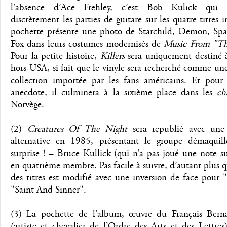
l’absence d’Ace Frehley, c’est Bob Kulick qui en
discrètement les parties de guitare sur les quatre titres i
pochette présente une photo de Starchild, Demon, Sp
Fox dans leurs costumes modernisés de
Music From "Th
Pour la petite histoire,
Killers
sera uniquement destiné à
hors-USA, si fait que le vinyle sera recherché comme un
collection importée par les fans américains. Et pour 
anecdote, il culminera à la sixième place dans les
ch
Norvège.
(2)
Creatures Of The Night
sera republié avec une
alternative en 1985, présentant le groupe démaquil
surprise ! – Bruce Kullick (qui n’a pas joué une note s
en quatrième membre. Pas facile à suivre, d’autant plus q
des titres est modifié avec une inversion de face pour "
"Saint And Sinner".
(3) La pochette de l’album, œuvre du Français Bern
(artiste et chevalier de l’Ordre des Arts et des Lettres