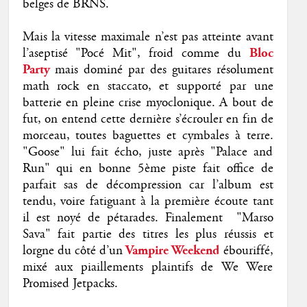
belges de BRNS.
Mais la vitesse maximale n’est pas atteinte avant
l’aseptisé "Pocé Mit", froid comme du
Bloc
Party
mais dominé par des guitares résolument
math rock en staccato, et supporté par une
batterie en pleine crise myoclonique. A bout de
fut, on entend cette dernière s’écrouler en fin de
morceau, toutes baguettes et cymbales à terre.
"Goose" lui fait écho, juste après "Palace and
Run" qui en bonne 5ème piste fait office de
parfait sas de décompression car l’album est
tendu, voire fatiguant à la première écoute tant
il est noyé de pétarades. Finalement "Marso
Sava" fait partie des titres les plus réussis et
lorgne du côté d’un
Vampire Weekend
ébouriffé,
mixé aux piaillements plaintifs de We Were
Promised Jetpacks.