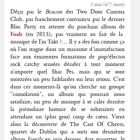
2 min
(
477
mots)
Déçu par le
Beacon
des Two Door Cinema
Club, pas franchement convaincu par le dernier
Bloc Party, en attente du prochain album de
Foals
(en 2013), pas vraiment au fait de la
musique de I’m Takt ?… Il y a des fois comme ça
où l'on stagne dans un marasme d’insatisfaction
face aux éminentes formations de pop/électro
rock catchy sensées dérider à tout moment
n’importe quel Shar Pei, mais qui se sont
montrées un peu faiblardes sur leur retour. C’est
dans ces moments-là qu’on cherche un groupe
"consolation", un album qui pourrait nous
satisfaire, un peu de musique à se caler derrière
la prémolaire histoire de se substanter en
attendant un (plus gros) coup de cœur. Vient
alors la découverte de The Cast Of Cheers,
quartet de Dublin qui a sorti son deuxième
album
Family
en juin dernier. Aux manettes, le