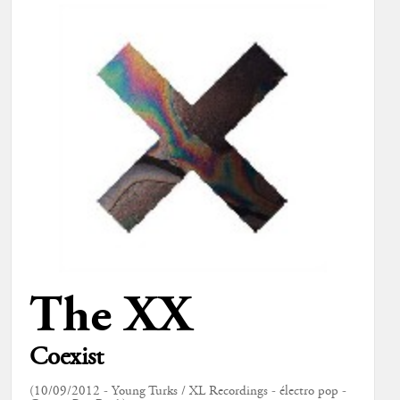
The XX
Coexist
(10/09/2012 - Young Turks / XL Recordings - électro pop -