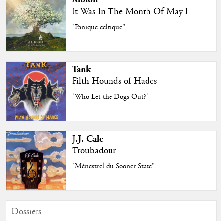
It Was In The Month Of May I
"Panique celtique"
Tank
Filth Hounds of Hades
"Who Let the Dogs Out?"
J.J. Cale
Troubadour
"Ménestrel du Sooner State"
Dossiers