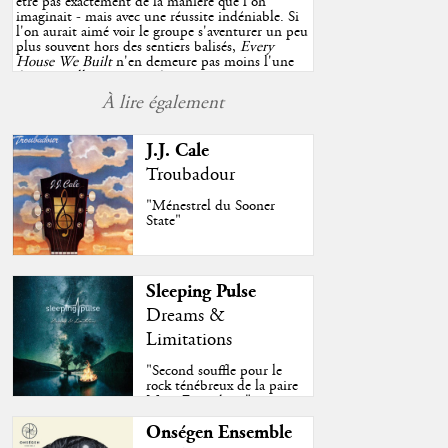
être pas exactement de la manière que l'on
imaginait - mais avec une réussite indéniable. Si
l'on aurait aimé voir le groupe s'aventurer un peu
plus souvent hors des sentiers balisés,
Every
House We Built
n'en demeure pas moins l'une
des très belles surprises de cette année, porté par
plusieurs morceaux qui trouveront sans difficulté
À lire également
une place de choix dans vos playlists estivales.
"
J.J. Cale
Troubadour
"Ménestrel du Sooner
State"
Sleeping Pulse
Dreams &
Limitations
"Second souffle pour le
rock ténébreux de la paire
Moss-Fazendeiro"
Onségen Ensemble