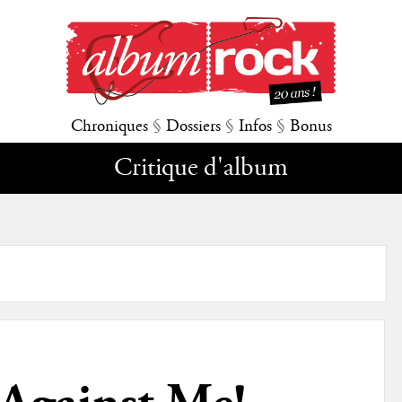
Chroniques
§
Dossiers
§
Infos
§
Bonus
Critique d'album