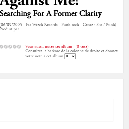
Against Me!
Searching For A Former Clarity
(06/09/2005 - Fat Wreck Records - Punk-rock - Genre : Ska / Punk)
Produit par
Vous aussi, notez cet album ! (0 vote)
Consultez le barème de la colonne de droite et donnez
votre note à cet album