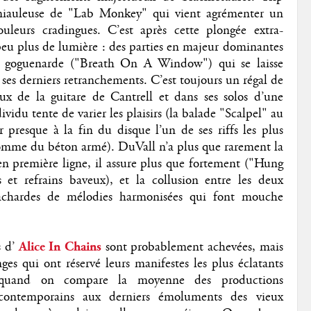
miauleuse de "Lab Monkey" qui vient agrémenter un
leurs cradingues. C’est après cette plongée extra-
 peu plus de lumière : des parties en majeur dominantes
 goguenarde ("Breath On A Window") qui se laisse
 ses derniers retranchements. C’est toujours un régal de
ux de la guitare de Cantrell et dans ses solos d’une
ividu tente de varier les plaisirs (la balade "Scalpel" au
r presque à la fin du disque l’un de ses riffs les plus
mme du béton armé). DuVall n’a plus que rarement la
n première ligne, il assure plus que fortement ("Hung
et refrains baveux), et la collusion entre les deux
vachardes de mélodies harmonisées qui font mouche
 d’
Alice In Chains
sont probablement achevées, mais
nges qui ont réservé leurs manifestes les plus éclatants
, quand on compare la moyenne des productions
 contemporains aux derniers émoluments des vieux