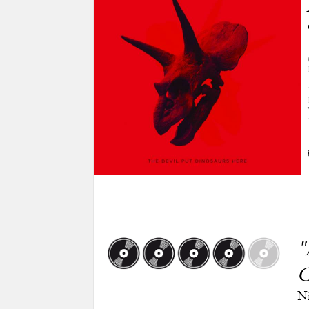
"
C
Ni