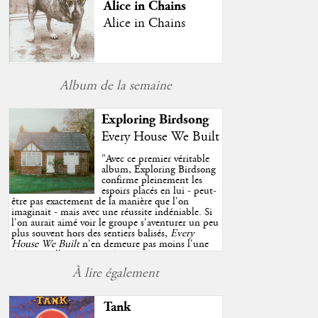
Alice in Chains
Alice in Chains
Album de la semaine
Exploring Birdsong
Every House We Built
"
Avec ce premier véritable
album, Exploring Birdsong
confirme pleinement les
espoirs placés en lui - peut-
être pas exactement de la manière que l'on
imaginait - mais avec une réussite indéniable. Si
l'on aurait aimé voir le groupe s'aventurer un peu
plus souvent hors des sentiers balisés,
Every
House We Built
n'en demeure pas moins l'une
des très belles surprises de cette année, porté par
plusieurs morceaux qui trouveront sans difficulté
À lire également
une place de choix dans vos playlists estivales.
"
Tank