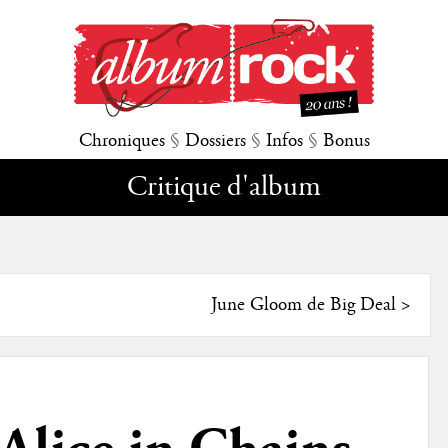
Chroniques
§
Dossiers
§
Infos
§
Bonus
Critique d'album
June Gloom de Big Deal
>