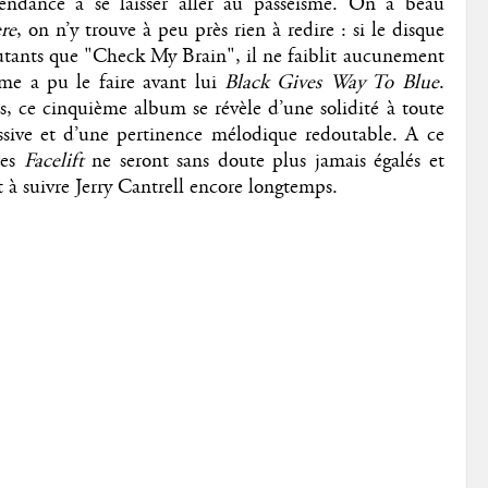
 tendance à se laisser aller au passéisme. On a beau
re
, on n’y trouve à peu près rien à redire : si le disque
utants que "Check My Brain", il ne faiblit aucunement
me a pu le faire avant lui
Black Gives Way To Blue
.
s, ce cinquième album se révèle d’une solidité à toute
ssive et d’une pertinence mélodique redoutable. A ce
res
Facelift
ne seront sans doute plus jamais égalés et
t à suivre Jerry Cantrell encore longtemps.