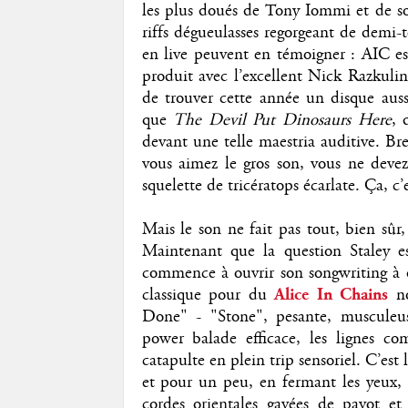
les plus doués de Tony Iommi et de s
riffs dégueulasses regorgeant de demi-
en live peuvent en témoigner : AIC es
produit avec l’excellent Nick Razkulin
de trouver cette année un disque aussi
que
The Devil Put Dinosaurs Here
, 
devant une telle maestria auditive. Bre
vous aimez le gros son, vous ne deve
squelette de tricératops écarlate. Ça, c’e
Mais le son ne fait pas tout, bien sûr,
Maintenant que la question Staley est
commence à ouvrir son songwriting à 
classique pour du
Alice In Chains
n
Done" - "Stone", pesante, musculeus
power balade efficace, les lignes c
catapulte en plein trip sensoriel. C’est
et pour un peu, en fermant les yeux, o
cordes orientales gavées de pavot et