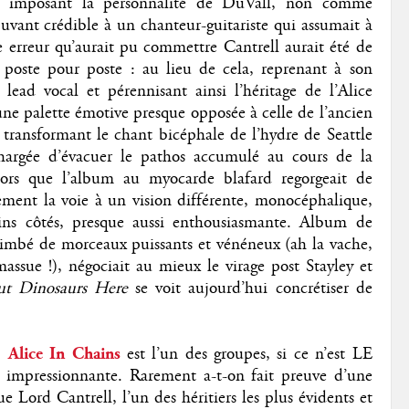
en imposant la personnalité de DuVall, non comme
juvant crédible à un chanteur-guitariste qui assumait à
re erreur qu’aurait pu commettre Cantrell aurait été de
poste pour poste : au lieu de cela, reprenant à son
lead vocal et pérennisant ainsi l’héritage de l’Alice
une palette émotive presque opposée à celle de l’ancien
transformant le chant bicéphale de l’hydre de Seattle
hargée d’évacuer le pathos accumulé au cours de la
alors que l’album au myocarde blafard regorgeait de
lement la voie à un vision différente, monocéphalique,
tains côtés, presque aussi enthousiasmante. Album de
nimbé de morceaux puissants et vénéneux (ah la vache,
sue !), négociait au mieux le virage post Stayley et
ut Dinosaurs Here
se voit aujourd’hui concrétiser de
,
Alice In Chains
est l’un des groupes, si ce n’est LE
s impressionnante. Rarement a-t-on fait preuve d’une
e Lord Cantrell, l’un des héritiers les plus évidents et