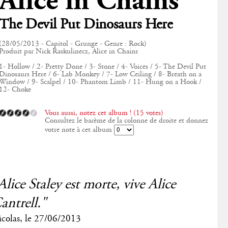
Alice in Chains
The Devil Put Dinosaurs Here
(28/05/2013 - Capitol - Grunge - Genre : Rock)
Produit par Nick Raskulinecz, Alice in Chains
1- Hollow / 2- Pretty Done / 3- Stone / 4- Voices / 5- The Devil Put
Dinosaurs Here / 6- Lab Monkey / 7- Low Ceiling / 8- Breath on a
Window / 9- Scalpel / 10- Phantom Limb / 11- Hung on a Hook /
12- Choke
Vous aussi, notez cet album ! (15 votes)
Consultez le barème de la colonne de droite et donnez
votre note à cet album
Alice Staley est morte, vive Alice
antrell."
colas
, le
27/06/2013