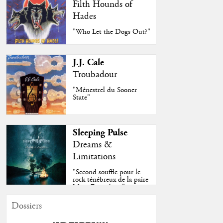
Filth Hounds of
Hades
"Who Let the Dogs Out?"
J.J. Cale
Troubadour
"Ménestrel du Sooner
State"
Sleeping Pulse
Dreams &
Limitations
"Second souffle pour le
rock ténébreux de la paire
Moss-Fazendeiro"
Dossiers