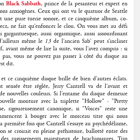
on
Black Sabbath
, prince de la pesanteur et expert en
tons anxiogènes. Ceux qui ont vu le quatuor de Seattle
t une pure tuerie sonore, et ce cinquième album, co-
ecz, ne fait qu’enfoncer le clou. On vous met au défi
 gargantuesque, aussi orgasmique, aussi assourdissant
d’ailleurs même le
13
de l’ancien Sab’ peut s’incliner
f, avant même de lire la suite, vous l’avez compris : si
z pas, vous ne pouvez pas passer à côté du disque au
st dit.
 et ce cinquième disque brille de bien d’autres éclats.
 sensée être réglée, Jerry Cantrell va de l’avant et
de nouvelles couleurs. Si l’entame du disque demeure
ouvelle mouture avec la triplette "Hollow" - "Pretty
e, rigoureusement canonique, si "Voices" reste une
ommencent à bouger avec le morceau titre qui nous
 la première fois que Cantrell s’essaye au psychédélisme,
n se croirait en pleine préhistoire, ballotté entre des
 des rugissements majestueux de brachiosaures. Trip