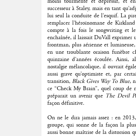
moins tourmenté et dépressif, et 
successeur à Staley, mais en tant qu’ad
lui seul la conduite de l’esquif. La pi
remplacer l’héroïnomane de Kirkland 
compte à la fois le songwriting et le 
enchaînée, il laissait DuVall exprimer 
frontman, plus aérienne et lumineuse, 
en une troublante oraison funèbre c
quinzaine d’années écoulée. Ainsi, 
nostalgie mélancolique, il ouvrait éga
aussi grave qu’optimiste et, par cer
transition,
Black Gives Way To Blue
, 
ce “Check My Brain”, quel coup de mas
préparait un avenir que
The Devil P
façon définitive.
On ne le dira jamais assez : en 2013
groupe, qui sonne de la façon la plu
aussi bonne maîtrise de la distorsion qu