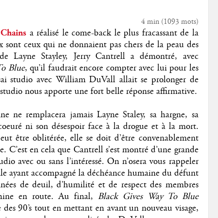
4 min
(
1093
mots)
n Chains
a réalisé le come-back le plus fracassant de la
 sont ceux qui ne donnaient pas chers de la peau des
s de Layne Stayley, Jerry Cantrell a démontré, avec
To Blue
, qu’il faudrait encore compter avec lui pour les
essai studio avec William DuVall allait se prolonger de
tudio nous apporte une fort belle réponse affirmative.
nne ne remplacera jamais Layne Staley, sa hargne, sa
euré ni son désespoir face à la drogue et à la mort.
ut être oblitérée, elle se doit d’être convenablement
e. C’est en cela que Cantrell s’est montré d’une grande
udio avec ou sans l’intéressé. On n’osera vous rappeler
otale ayant accompagné la déchéance humaine du défunt
nnées de deuil, d’humilité et de respect des membres
chine en route. Au final,
Black Gives Way To Blue
re des 90’s tout en mettant en avant un nouveau visage,