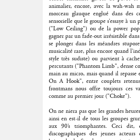
animalier, encore, avec la wah-wah 
morceau glauque englué dans des cou
sensorielle que le groupe s’essaye à un
("Low Ceiling") ou de la power pop
gagner par un fade-out irrésistible dans
se plonger dans les méandres stupore
musicalité rare, plus encore quand l’ind
style très sudiste) ou parvient à cache
percutants ("Phantom Limb", dense co
main au micro, mais quand il repasse e
On A Hook", entre couplets retenus 
frontmans nous offre toujours ces 
comme au premier jour ("Choke").
On ne niera pas que les grandes heures
ainsi en est-il de tous les groupes gru
aux 90’s triomphantes. Ceci dit
discographiques des jeunes acteurs