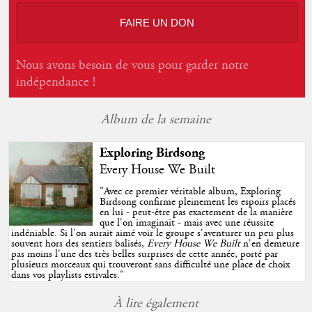
FAIRE UN DON
Nous avons besoin de vous pour garder notre
indépendance !
Album de la semaine
Exploring Birdsong
Every House We Built
"
Avec ce premier véritable album, Exploring
Birdsong confirme pleinement les espoirs placés
en lui - peut-être pas exactement de la manière
que l'on imaginait - mais avec une réussite
indéniable. Si l'on aurait aimé voir le groupe s'aventurer un peu plus
souvent hors des sentiers balisés,
Every House We Built
n'en demeure
pas moins l'une des très belles surprises de cette année, porté par
plusieurs morceaux qui trouveront sans difficulté une place de choix
dans vos playlists estivales.
"
À lire également