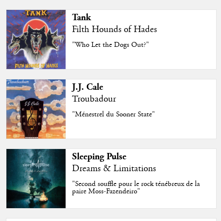
Tank
Filth Hounds of Hades
"Who Let the Dogs Out?"
J.J. Cale
Troubadour
"Ménestrel du Sooner State"
Sleeping Pulse
Dreams & Limitations
"Second souffle pour le rock ténébreux de la
paire Moss-Fazendeiro"