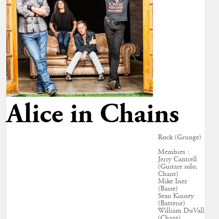
Alice in Chains
Rock (Grunge)
Membres :
Jerry Cantrell
(Guitare solo,
Chant)
Mike Inez
(Basse)
Sean Kinney
(Batterie)
William DuVall
(Chant)