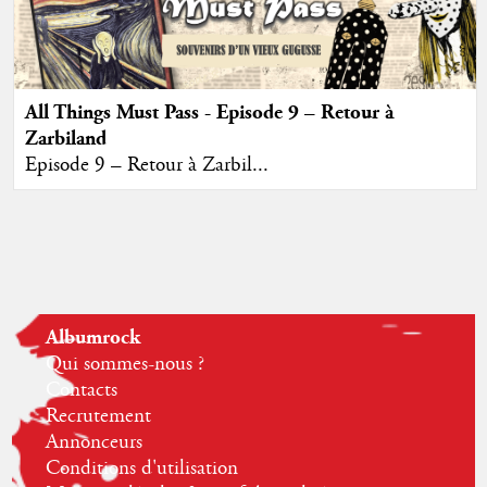
All Things Must Pass - Episode 9 – Retour à
Zarbiland
Episode 9 – Retour à Zarbil...
Albumrock
Qui sommes-nous ?
Contacts
Recrutement
Annonceurs
Conditions d'utilisation