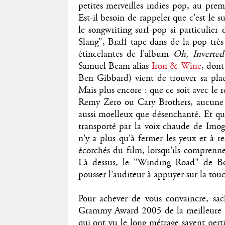
petites merveilles indies pop, au prem
Est-il besoin de rappeler que c'est le s
le songwriting surf-pop si particulie
Slang", Braff tape dans de la pop très
étincelantes de l'album
Oh, Inverte
Samuel Beam alias
Iron & Wine
, dont
Ben Gibbard) vient de trouver sa plac
Mais plus encore : que ce soit avec le r
Remy Zero ou Cary Brothers, aucune v
aussi moelleux que désenchanté. Et qu
transporté par la voix chaude de Imog
n'y a plus qu'à fermer les yeux et à r
écorchés du film, lorsqu'ils comprenne
Là dessus, le "Winding Road" de Bo
pousser l'auditeur à appuyer sur la to
Pour achever de vous convaincre, s
Grammy Award 2005 de la meilleure m
qui ont vu le long métrage savent per