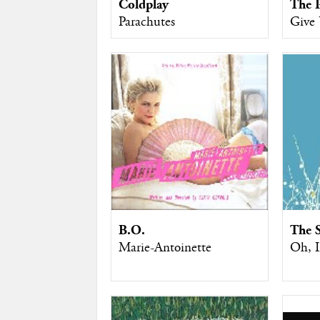
Coldplay
The P
Parachutes
Give
B.O.
The 
Marie-Antoinette
Oh, I