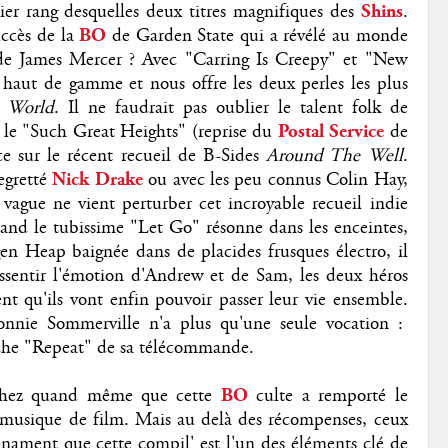
ier rang desquelles deux titres magnifiques des
Shins
.
uccès de la
BO
de Garden State qui a révélé au monde
r de James Mercer ? Avec "Carring Is Creepy" et "New
 haut de gamme et nous offre les deux perles les plus
d World
. Il ne faudrait pas oublier le talent folk de
 le "Such Great Heights" (reprise du
Postal Service
de
e sur le récent recueil de B-Sides
Around The Well
.
egretté
Nick Drake
ou avec les peu connus Colin Hay,
ague ne vient perturber cet incroyable recueil indie
and le tubissime "Let Go" résonne dans les enceintes,
en Heap baignée dans de placides frusques électro, il
essentir l'émotion d'Andrew et de Sam, les deux héros
nt qu'ils vont enfin pouvoir passer leur vie ensemble.
nnie Sommerville n'a plus qu'une seule vocation :
uche "Repeat" de sa télécommande.
achez quand même que cette
BO
culte a remporté le
usique de film. Mais au delà des récompenses, ceux
tinament que cette
compil'
est l'un des éléments clé de