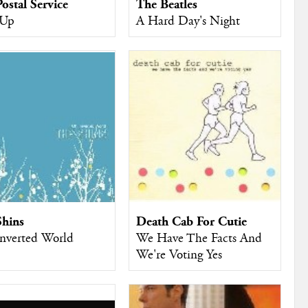
ostal Service
The Beatles
 Up
A Hard Day's Night
Shins
Death Cab For Cutie
nverted World
We Have The Facts And
We're Voting Yes