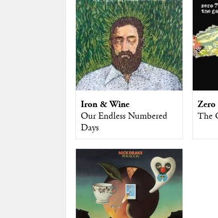
Iron & Wine
Zero
Our Endless Numbered
The 
Days