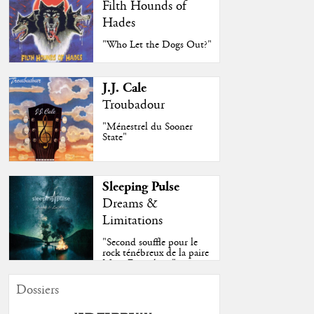
Filth Hounds of
Hades
"Who Let the Dogs Out?"
J.J. Cale
Troubadour
"Ménestrel du Sooner
State"
Sleeping Pulse
Dreams &
Limitations
"Second souffle pour le
rock ténébreux de la paire
Moss-Fazendeiro"
Dossiers