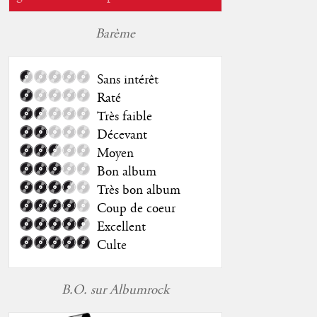
Barème
Sans intérêt
Raté
Très faible
Décevant
Moyen
Bon album
Très bon album
Coup de coeur
Excellent
Culte
B.O. sur Albumrock