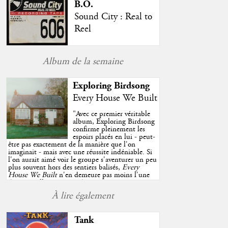
B.O.
Sound City : Real to
Reel
Album de la semaine
Exploring Birdsong
Every House We Built
"
Avec ce premier véritable
album, Exploring Birdsong
confirme pleinement les
espoirs placés en lui - peut-
être pas exactement de la manière que l'on
imaginait - mais avec une réussite indéniable. Si
l'on aurait aimé voir le groupe s'aventurer un peu
plus souvent hors des sentiers balisés,
Every
House We Built
n'en demeure pas moins l'une
des très belles surprises de cette année, porté par
plusieurs morceaux qui trouveront sans difficulté
À lire également
une place de choix dans vos playlists estivales.
"
Tank