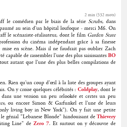
2 min
(
532
mots)
ff le comédien par le biais de la série
Scrubs,
dans
ne paumé au sein d'un hôpital loufoque - merci M6. On
f le scénariste-réalisateur, dont le film
Garden State
profession du cinéma indépendant grâce à sa finesse
de mise en scène. Mais il ne faudrait pas oublier Zach
é capable de rassembler l'une des plus saisissantes
BO
tout autant que l'une des plus belles compilations de
en. Rien qu'un coup d'œil à la liste des groupes ayant
is. On y croise quelques célébrités :
Coldplay
, dont le
 dans une version un peu relookée et certes un peu
es
, ou encore Simon & Garfunkel et l'une de leurs
 only living boy in New York"). On y fait une petite
ec le génial "Lebanese Blonde" hindouisant de
Thievery
iting Line" de
Zero 7
. Et surtout on y découvre de