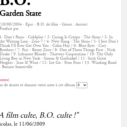
B.O.
Garden State
(10/08/2004 - Epic - B.O. de film - Genre : Autres)
Produit par
1- Don't Panic - Coldplay / 2- Caring Is Creepy - The Shins / 3- In
the Waiting Line - Zero 7 / 4- New Slang - The Shins / 5- I Just Don't
Think I'll Ever Get Over You - Colin Hay / 6- Blue Eyes - Cary
Brothers / 7- Fair - Remy Zero / 8- One of These Things First - Nick
Drake / 9- Lebanese Blonde - Thievery Corporation / 10- The Only
Living Boy in New York - Simon & Garfunkel / 11- Such Great
Heights - Iron & Wine / 12- Let Go - Frou Frou / 13- Winding Road
- Bonnie Somerville
votes)
ne de droite et donnez votre note à cet album
A film culte, B.O. culte !"
colas
, le
11/06/2009