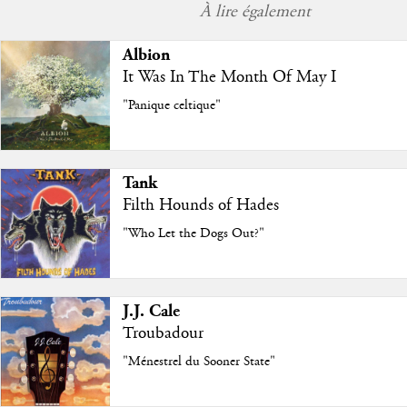
À lire également
Albion
It Was In The Month Of May I
"Panique celtique"
Tank
Filth Hounds of Hades
"Who Let the Dogs Out?"
J.J. Cale
Troubadour
"Ménestrel du Sooner State"