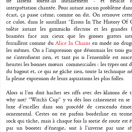
de larsens soient-ils initialement - et délicat 
interprétation chantée. Pour autant aucun problème dan
écart, ça passe crème, comme on dit. On retrouve cette
ce culot, dans le sautillant “Errors In The History Of
tolère autant les gimmicks électros et les grandes 
bramées face aux cieux que les grosses grattes sat
ferraillent comme du
Alice In Chains
en mode no drugs
les mêmes. On a l’impression que désormais les trois gu
ne s’interdisent rien, et tant pis si l’ensemble est susc
heurter les bonnes mœurs commerciales : les types ont 
du bagout et, ce qui ne gâche rien, toute la technique né
la pleine expression de leurs aspirations les plus folles.
Alors si l’on doit hacher ses riffs avec des klaxons de 
why not? “Witch’s Cup” y va dès lors crânement en se 
luxe d’exceller dans son procédé de crescendo émot
ornemental. Certes on est parfois borderline en terme
rock qui tâche, mais à chaque fois la sortie de route est év
par un booster d’énergie, soit à l’inverse par une rée