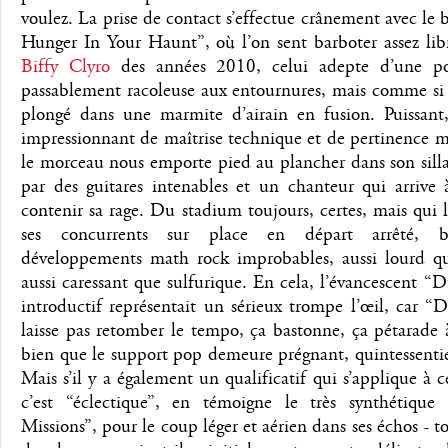
voulez. La prise de contact s’effectue crânement avec le b
Hunger In Your Haunt”, où l’on sent barboter assez lib
Biffy Clyro
des années 2010, celui adepte d’une p
passablement racoleuse aux entournures, mais comme si 
plongé dans une marmite d’airain en fusion. Puissant,
impressionnant de maîtrise technique et de pertinence 
le morceau nous emporte pied au plancher dans son silla
par des guitares intenables et un chanteur qui arrive 
contenir sa rage. Du stadium toujours, certes, mais qui l
ses concurrents sur place en départ arrêté, 
développements math rock improbables, aussi lourd qu
aussi caressant que sulfurique. En cela, l’évancescent
introductif représentait un sérieux trompe l’œil, car “
laisse pas retomber le tempo, ça bastonne, ça pétarade 
bien que le support pop demeure prégnant, quintessenti
Mais s’il y a également un qualificatif qui s’applique à 
c’est “éclectique”, en témoigne le très synthétique 
Missions”, pour le coup léger et aérien dans ses échos - t