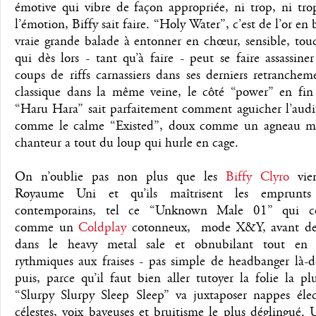
émotive qui vibre de façon appropriée, ni trop, ni tro
l’émotion, Biffy sait faire. “Holy Water”, c’est de l’or en 
vraie grande balade à entonner en chœur, sensible, tou
qui dès lors - tant qu’à faire - peut se faire assassine
coups de riffs carnassiers dans ses derniers retranchem
classique dans la même veine, le côté “power” en fin 
“Haru Hara” sait parfaitement comment aguicher l’audit
comme le calme “Existed”, doux comme un agneau m
chanteur a tout du loup qui hurle en cage.
On n’oublie pas non plus que les
Biffy Clyro
vie
Royaume Uni et qu’ils maîtrisent les emprunts
contemporains, tel ce “Unknown Male 01” qui 
comme un
Coldplay
cotonneux, mode X&Y, avant de 
dans le heavy metal sale et obnubilant tout en d
rythmiques aux fraises - pas simple de headbanger là-d
puis, parce qu’il faut bien aller tutoyer la folie la plu
“Slurpy Slurpy Sleep Sleep” va juxtaposer nappes élec
célestes, voix baveuses et bruitisme le plus déglingué.