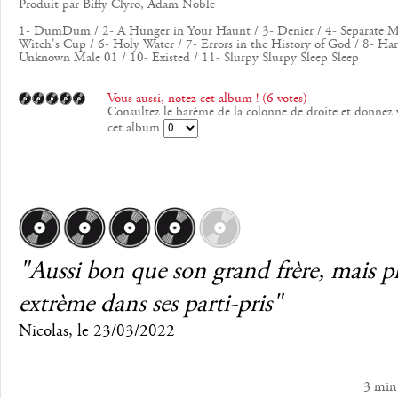
Produit par Biffy Clyro, Adam Noble
1- DumDum / 2- A Hunger in Your Haunt / 3- Denier / 4- Separate Mi
Witch's Cup / 6- Holy Water / 7- Errors in the History of God / 8- Har
Unknown Male 01 / 10- Existed / 11- Slurpy Slurpy Sleep Sleep
Vous aussi, notez cet album ! (6 votes)
Consultez le barème de la colonne de droite et donnez 
cet album
"Aussi bon que son grand frère, mais p
extrème dans ses parti-pris"
Nicolas
, le
23/03/2022
3 min