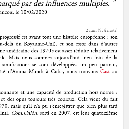
arqué par des influences multiples. "
ançois
, le
10/02/2020
2 min
(
554
mots)
ogressif est avant tout une histoire européenne : son
(au-delà du Royaume-Uni), et son essor dans d’autres
cène américaine des 1970’s est assez réduite relativement
ock. Mais nous sommes aujourd’hui bien loin de la
ramifications se sont développées un peu partout,
côté d’Anima Mundi à Cuba, nous trouvons
Cast
au
ionnante et une capacité de production hors-norme :
et des opus toujours très copieux. Cela vient du fait
970, mais qu’il n’a pu s’enregistrer que bien plus tard
Ainsi,
Com.Unión
, sorti en 2007, est leur quatorzième