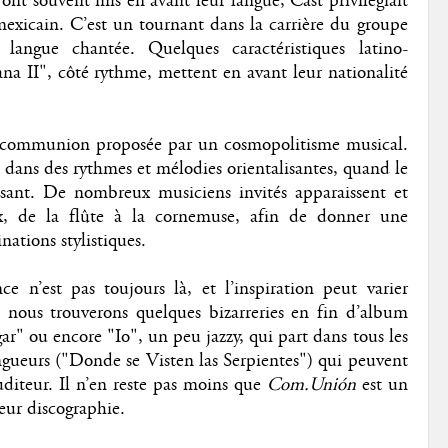
s ont souvent mis en avant leur langue, Cast privilégiait
exicain. C’est un tournant dans la carrière du groupe
angue chantée. Quelques caractéristiques latino-
 II", côté rythme, mettent en avant leur nationalité
la communion proposée par un cosmopolitisme musical.
 dans des rythmes et mélodies orientalisantes, quand le
tisant. De nombreux musiciens invités apparaissent et
ux, de la flûte à la cornemuse, afin de donner une
nations stylistiques.
e n’est pas toujours là, et l’inspiration peut varier
s nous trouverons quelques bizarreries en fin d’album
" ou encore "Io", un peu jazzy, qui part dans tous les
ongueurs ("Donde se Visten las Serpientes") qui peuvent
uditeur. Il n’en reste pas moins que
Com.Unión
est un
leur discographie.