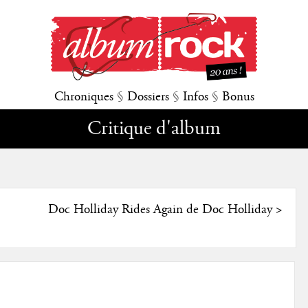
Chroniques
§
Dossiers
§
Infos
§
Bonus
Critique d'album
Doc Holliday Rides Again de Doc Holliday
>