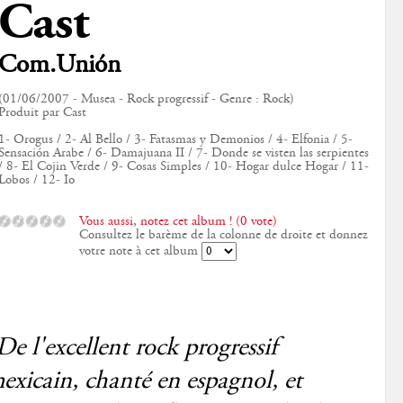
Cast
Com.Unión
(01/06/2007 - Musea - Rock progressif - Genre : Rock)
Produit par Cast
1- Orogus / 2- Al Bello / 3- Fatasmas y Demonios / 4- Elfonia / 5-
Sensación Arabe / 6- Damajuana II / 7- Donde se visten las serpientes
/ 8- El Cojin Verde / 9- Cosas Simples / 10- Hogar dulce Hogar / 11-
Lobos / 12- Io
Vous aussi, notez cet album ! (0 vote)
Consultez le barème de la colonne de droite et donnez
votre note à cet album
De l'excellent rock progressif
exicain, chanté en espagnol, et