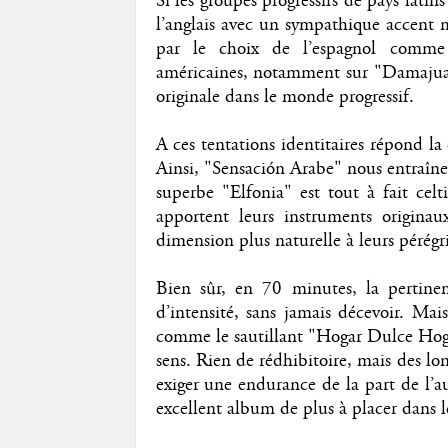
Si les groupes progressifs de pays latin
l’anglais avec un sympathique accent m
par le choix de l’espagnol comme l
américaines, notamment sur "Damajuana
originale dans le monde progressif.
A ces tentations identitaires répond 
Ainsi, "Sensación Arabe" nous entraîne
superbe "Elfonia" est tout à fait cel
apportent leurs instruments origina
dimension plus naturelle à leurs pérégri
Bien sûr, en 70 minutes, la pertinenc
d’intensité, sans jamais décevoir. Mai
comme le sautillant "Hogar Dulce Hogar
sens. Rien de rédhibitoire, mais des l
exiger une endurance de la part de l’a
excellent album de plus à placer dans 