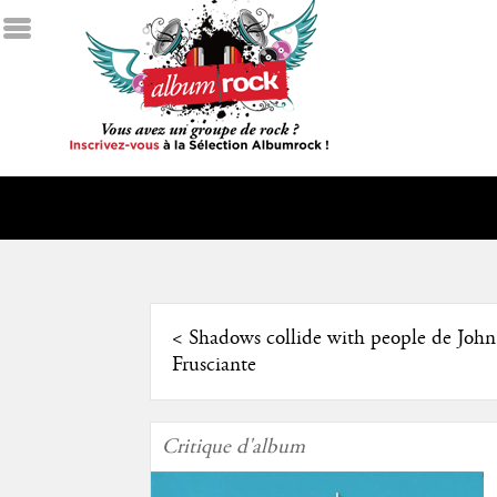
<
Shadows collide with people de John
Frusciante
Critique d'album