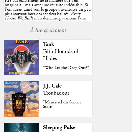
être pas exactement de la manière que l'on
imaginait - mais avec une réussite indéniable. Si
l'on aurait aimé voir le groupe s'aventurer un peu
plus souvent hors des sentiers balisés,
Every
House We Built
n'en demeure pas moins l'une
des très belles surprises de cette année, porté par
plusieurs morceaux qui trouveront sans difficulté
À lire également
une place de choix dans vos playlists estivales.
"
Tank
Filth Hounds of
Hades
"Who Let the Dogs Out?"
J.J. Cale
Troubadour
"Ménestrel du Sooner
State"
Sleeping Pulse