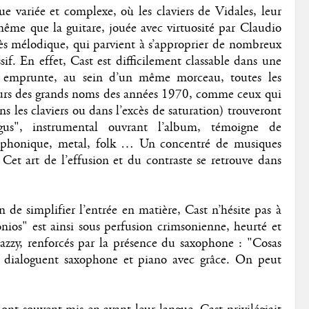
variée et complexe, où les claviers de Vidales, leur
ême que la guitare, jouée avec virtuosité par Claudio
ès mélodique, qui parvient à s’approprier de nombreux
if. En effet, Cast est difficilement classable dans une
’il emprunte, au sein d’un même morceau, toutes les
teurs des grands noms des années 1970, comme ceux qui
 les claviers ou dans l’excès de saturation) trouveront
us", instrumental ouvrant l’album, témoigne de
symphonique, metal, folk … Un concentré de musiques
Cet art de l’effusion et du contraste se retrouve dans
fin de simplifier l’entrée en matière, Cast n’hésite pas à
ios" est ainsi sous perfusion crimsonienne, heurté et
jazzy, renforcés par la présence du saxophone : "Cosas
d dialoguent saxophone et piano avec grâce. On peut