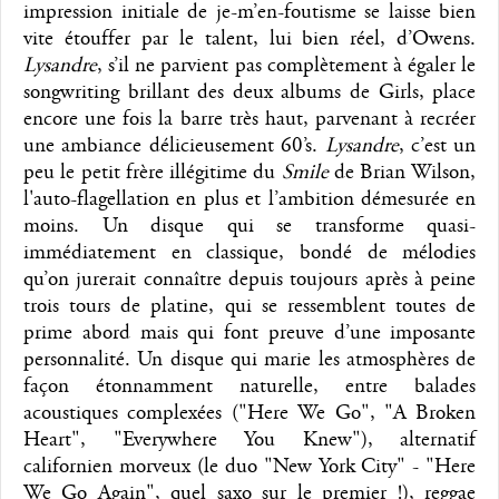
impression initiale de je-m’en-foutisme se laisse bien
vite étouffer par le talent, lui bien réel, d’Owens.
Lysandre
, s’il ne parvient pas complètement à égaler le
songwriting brillant des deux albums de Girls, place
encore une fois la barre très haut, parvenant à recréer
une ambiance délicieusement 60’s.
Lysandre
, c’est un
peu le petit frère illégitime du
Smile
de Brian Wilson,
l'auto-flagellation en plus et l’ambition démesurée en
moins. Un disque qui se transforme quasi-
immédiatement en classique, bondé de mélodies
qu’on jurerait connaître depuis toujours après à peine
trois tours de platine, qui se ressemblent toutes de
prime abord mais qui font preuve d’une imposante
personnalité. Un disque qui marie les atmosphères de
façon étonnamment naturelle, entre balades
acoustiques complexées ("Here We Go", "A Broken
Heart", "Everywhere You Knew"), alternatif
californien morveux (le duo "New York City" - "Here
We Go Again", quel saxo sur le premier !), reggae