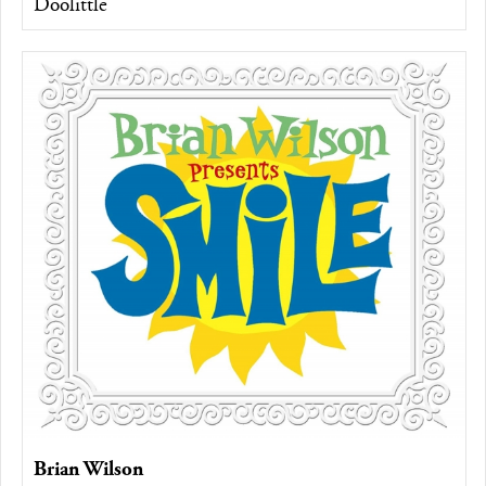
Doolittle
Brian Wilson