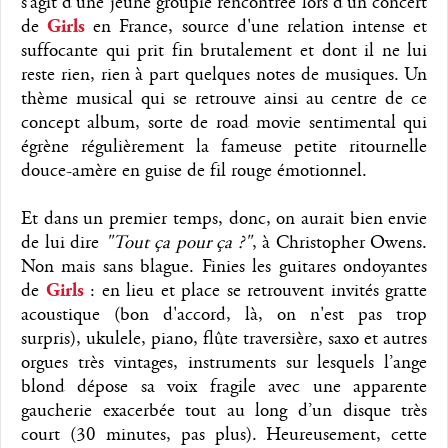
s’agit d’une jeune groupie rencontrée lors d’un concert
de
Girls
en France, source d'une relation intense et
suffocante qui prit fin brutalement et dont il ne lui
reste rien, rien à part quelques notes de musiques. Un
thème musical qui se retrouve ainsi au centre de ce
concept album, sorte de road movie sentimental qui
égrène régulièrement la fameuse petite ritournelle
douce-amère en guise de fil rouge émotionnel.
Et dans un premier temps, donc, on aurait bien envie
de lui dire
"Tout ça pour ça ?"
, à Christopher Owens.
Non mais sans blague. Finies les guitares ondoyantes
de
Girls
: en lieu et place se retrouvent invités gratte
acoustique (bon d'accord, là, on n'est pas trop
surpris), ukulele, piano, flûte traversière, saxo et autres
orgues très vintages, instruments sur lesquels l’ange
blond dépose sa voix fragile avec une apparente
gaucherie exacerbée tout au long d’un disque très
court (30 minutes, pas plus). Heureusement, cette