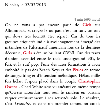
Nicolas
, le
02/03/2013
3 min
(
696
mots)
On ne vous a pas encore parlé de
Girls
sur
Albumrock, et croyez-le ou pas, c’est un tort, un tort
qui devra très bientôt être réparé. Car de tous les
groupes étiquetés indie à avoir vaguement émergé des
méandres de l’alternatif américain lors de la dernière
décennie,
Girls
a été un brillant OVNI, l’un des traits
d’union essentiel entre le rock underground 90’s, le
folk et la surf pop, l’une des rares formations à avoir
emboîté le pas des Beach Boys et des
Pixies
en terme
de songwriting et d’intention mélodique. Hélas, mille
fois hélas, l’espoir placé dans le couple
Christopher
Owens
- Ched White s’est vu anéanti en même temps
qu’Owens sabordait tout seul le tandem en partant
vaquer exclusivement à ses activités solo. Le résultat,
c’est
Lysandre
, et dans un premier temps, on aurait