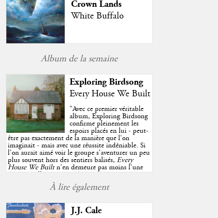
Crown Lands
White Buffalo
Album de la semaine
Exploring Birdsong
Every House We Built
"
Avec ce premier véritable
album, Exploring Birdsong
confirme pleinement les
espoirs placés en lui - peut-
être pas exactement de la manière que l'on
imaginait - mais avec une réussite indéniable. Si
l'on aurait aimé voir le groupe s'aventurer un peu
plus souvent hors des sentiers balisés,
Every
House We Built
n'en demeure pas moins l'une
des très belles surprises de cette année, porté par
plusieurs morceaux qui trouveront sans difficulté
À lire également
une place de choix dans vos playlists estivales.
"
J.J. Cale