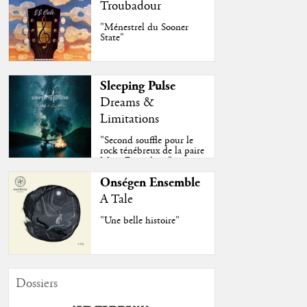
Troubadour
"Ménestrel du Sooner
State"
Sleeping Pulse
Dreams &
Limitations
"Second souffle pour le
rock ténébreux de la paire
Moss-Fazendeiro"
Onségen Ensemble
A Tale
"Une belle histoire"
Dossiers