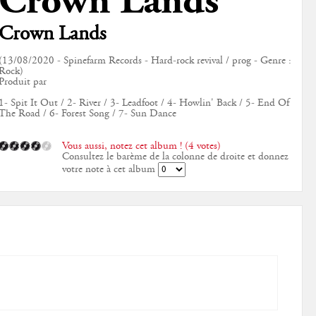
Crown Lands
Crown Lands
(13/08/2020 - Spinefarm Records - Hard-rock revival / prog - Genre :
Rock)
Produit par
1- Spit It Out / 2- River / 3- Leadfoot / 4- Howlin' Back / 5- End Of
The Road / 6- Forest Song / 7- Sun Dance
Vous aussi, notez cet album ! (4 votes)
Consultez le barème de la colonne de droite et donnez
votre note à cet album