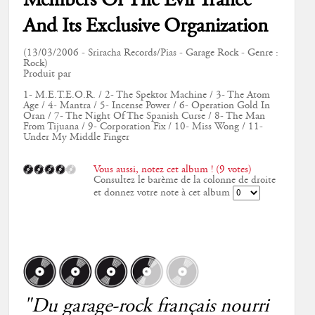
Members Of The Evil Trance
And Its Exclusive Organization
(13/03/2006 - Sriracha Records/Pias - Garage Rock - Genre :
Rock)
Produit par
1- M.E.T.E.O.R. / 2- The Spektor Machine / 3- The Atom
Age / 4- Mantra / 5- Incense Power / 6- Operation Gold In
Oran / 7- The Night Of The Spanish Curse / 8- The Man
From Tijuana / 9- Corporation Fix / 10- Miss Wong / 11-
Under My Middle Finger
Vous aussi, notez cet album ! (9 votes)
Consultez le barème de la colonne de droite
et donnez votre note à cet album
"Du garage-rock français nourri