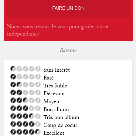
FAIRE UN DON
Nous avons besoin de vous pour garder notre
indépendance !
Barème
Sans intérêt
Raté
Très faible
Décevant
Moyen
Bon album
Très bon album
Coup de coeur
Excellent