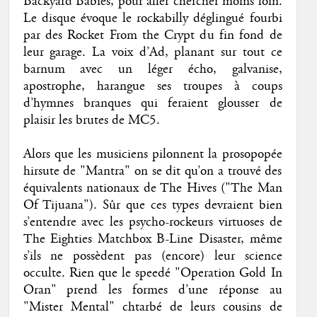
Backyard Babies, pour aller chercher moins loin.
Le disque évoque le rockabilly déglingué fourbi
par des Rocket From the Crypt du fin fond de
leur garage. La voix d’Ad, planant sur tout ce
barnum avec un léger écho, galvanise,
apostrophe, harangue ses troupes à coups
d’hymnes branques qui feraient glousser de
plaisir les brutes de MC5.
Alors que les musiciens pilonnent la prosopopée
hirsute de "Mantra" on se dit qu’on a trouvé des
équivalents nationaux de The Hives ("The Man
Of Tijuana"). Sûr que ces types devraient bien
s’entendre avec les psycho-rockeurs virtuoses de
The Eighties Matchbox B-Line Disaster, même
s’ils ne possèdent pas (encore) leur science
occulte. Rien que le speedé "Operation Gold In
Oran" prend les formes d’une réponse au
"Mister Mental" chtarbé de leurs cousins de