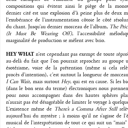
compositions qui évitent ainsi le piège de la mono
dernier cité est une explosion d’à peine plus de deux 
l’exubérance de l’instrumentation côtoie le côté résol
du chant. Jusqu’au dernier morceau de l’album,
The Pric
(It Must Be Wearing Off)
, l’accessibilité mélodi
marginalité de production se mêlent avec brio.
HEY WHAT
n’est cependant pas exempt de toute réprob
au-delà du fait que l’on pourrait reprocher au groupe 
ésotérisme, voire de la prétention (même si cela relè
procès d’intention), c’est surtout la longueur de morc
I Can Wait
, mais surtout
Hey
, qui est en cause. Si les b
(dans le bon sens du terme) électroniques nous prennen
pour nous accompagner dans des hautes sphères plan
n’aurait pas été désagréable de limiter le voyage à quelque
L’existence même de
There’s a Comma After Still
relè
aujourd’hui du mystère ; à moins qu’il ne s’agisse de l’
musical de l’interprétation de tout ce qui suit un “mais