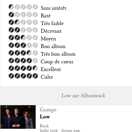
Sans intérêt
Raté
Très faible
Décevant
Moyen
Bon album
Très bon album
Coup de coeur
Excellent
Culte
Low sur Albumrock
Groupe
Low
Rock
Indie rock - dream pop