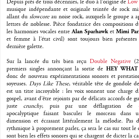
Depuis près de trois décennies, le duo à l’origine de
Low
musique indépendante et originale teintée de rock min
allant du
slowcore
au noise rock, auxquels le groupe a a
lettres de noblesse. Pièce fondatrice des compositions 
les harmonies vocales entre
Alan Sparhawk
et
Mimi Par
et femme à l’état civil) sont toujours bien présentes 
dernière galette.
Sur la lancée du très bien reçu
Double Negative
(2
premiers singles annonçant la sortie de
HEY WHAT
donc de nouveau expérimentations sonores et prestation
soyeuses.
Days Like These
, véritable tête de gondole d
est un titre incroyable : les voix sonnent une charge 
gospel, avant d’être rejoints par de délicats accords de gu
juste
crunchy
, puis par une déflagration de di
apocalyptique faisant basculer le morceau dans u
dimension et écrasant littéralement la mélodie. Pas d
rythmique à proprement parler, ça sera le cas sur tout le 
sont bien les effets sonores qui se chargent de dicter la c