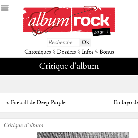
Chroniques
§
Dossiers
§
Infos
§
Bonus
Critique d'album
<
Fireball de Deep Purple
Embryo de
Critique d'album