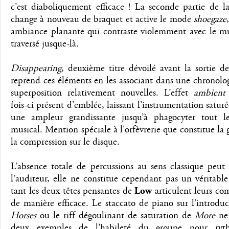
c’est diaboliquement efficace ! La seconde partie de l
change à nouveau de braquet et active le mode
shoegaze
ambiance planante qui contraste violemment avec le m
traversé jusque-là.
Disappearing
, deuxième titre dévoilé avant la sortie d
reprend ces éléments en les associant dans une chronolo
superposition relativement nouvelles. L’effet
ambient
fois-ci présent d’emblée, laissant l’instrumentation satur
une ampleur grandissante jusqu’à phagocyter tout l
musical. Mention spéciale à l'orfèvrerie que constitue la 
la compression sur le disque.
L’absence totale de percussions au sens classique peut
l’auditeur, elle ne constitue cependant pas un véritab
tant les deux têtes pensantes de
Low
articulent leurs co
de manière efficace. Le staccato de piano sur l’introdu
Horses
ou le riff dégoulinant de saturation de
More
ne 
deux exemples de l'habileté du groupe pour ryt