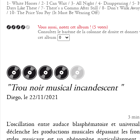
1- White Horses / 2- I Can Wait / 3- All Night / 4- Disappearing / 5- 
Days Like These / 7- There's a Comma After Still / 8- Don't Walk Awa
/ 10- The Price You Pay (It Must Be Wearing Off)
Vous aussi, notez cet album ! (5 votes)
Consultez le barème de la colonne de droite et donnez 
cet album
"Trou noir musical incandescent "
Diego
, le
22/11/2021
3 min
L’oscillation entre audace blasphématoire et universa
déclenche les productions musicales dépassant les fron
styles musicaux est un phénomène particulièrement f