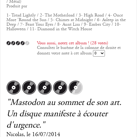
/ Métal)
Produit par
1- Tread Lightly / 2- The Motherload / 3- High Road / 4- Once
More 'Round the Sun / 5- Chimes at Midnight / 6- Asleep in the
Deep / 7- Feast Your Eyes / 8- Aunt Lisa / 9- Ember City / 10-
Halloween / 11- Diamond in the Witch House
Vous aussi, notez cet album ! (28 votes)
Consultez le barème de la colonne de droite et
donnez votre note à cet album
"Mastodon au sommet de son art.
Un disque manifeste à écouter
d'urgence."
Nicolas
, le
16/07/2014