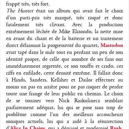
frappé très, très fort.
The Hunter
était un album qui avait fait le choix
d’un parti-pris très marqué, très risqué et donc
fatalement très clivant. Avec la production
extrêmement léchée de Mike Elizondo, la nette mise
en avant du chant et de la batterie et un traitement
direct délaissant la progressivité du quartet,
Mastodon
avait tapé dans le mile tout en perdant un peu de son
identité propre, de celle que nombre de ses fans ont
immédiatement regrettée, ce son touffu et crado, ces
riffs en enfilade, cette densité extrême. Il fallait donc
à Hinds, Sanders, Kelliher et Dailor effectuer au
moins un pas en arrière pour ne pas risquer de perdre
toute une frange de leur public en chemin. Le choix
de se tourner vers Nick Razkulinecz semblait
parfaitement adéquat, lui qui se pose sans trop de
problème comme l’un des meilleurs accoucheurs
soniques actuels, lui qui a aidé à la résurrection
d’
Alice In Chains
, qui a déniaisé et modernisé
Rush
,