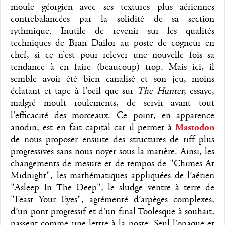
moule géorgien avec ses textures plus aériennes
contrebalancées par la solidité de sa section
rythmique. Inutile de revenir sur les qualités
techniques de Bran Dailor au poste de cogneur en
chef, si ce n’est pour relever une nouvelle fois sa
tendance à en faire (beaucoup) trop. Mais ici, il
semble avoir été bien canalisé et son jeu, moins
éclatant et tape à l’oeil que sur
The Hunter
, essaye,
malgré moult roulements, de servir avant tout
l’efficacité des morceaux. Ce point, en apparence
anodin, est en fait capital car il permet à
Mastodon
de nous proposer ensuite des structures de riff plus
progressives sans nous noyer sous la matière. Ainsi, les
changements de mesure et de tempos de "Chimes At
Midnight", les mathématiques appliquées de l’aérien
"Asleep In The Deep", le sludge ventre à terre de
"Feast Your Eyes", agrémenté d’arpèges complexes,
d’un pont progressif et d’un final Toolesque à souhait,
passent comme une lettre à la poste. Seul l’opaque et