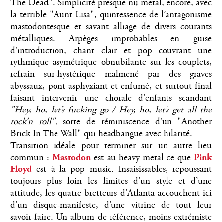
The Dead". Simplicité presque nü metal, encore, avec
la terrible "Aunt Lisa", quintessence de l’antagonisme
mastodontesque et savant alliage de divers courants
métalliques. Arpèges improbables en guise
d’introduction, chant clair et pop couvrant une
rythmique asymétrique obnubilante sur les couplets,
refrain sur-hystérique malmené par des graves
abyssaux, pont asphyxiant et enfumé, et surtout final
faisant intervenir une chorale d’enfants scandant
"Hey, ho, let’s fucking go / Hey, ho, let’s get all the
rock’n roll"
, sorte de réminiscence d’un "Another
Brick In The Wall" qui headbangue avec hilarité.
Transition idéale pour terminer sur un autre lieu
commun :
Mastodon
est au heavy metal ce que
Pink
Floyd
est à la pop music. Insaisissables, repoussant
toujours plus loin les limites d’un style et d’une
attitude, les quatre bretteurs d’Atlanta accouchent ici
d’un disque-manifeste, d’une vitrine de tout leur
savoir-faire. Un album de référence, moins extrémiste