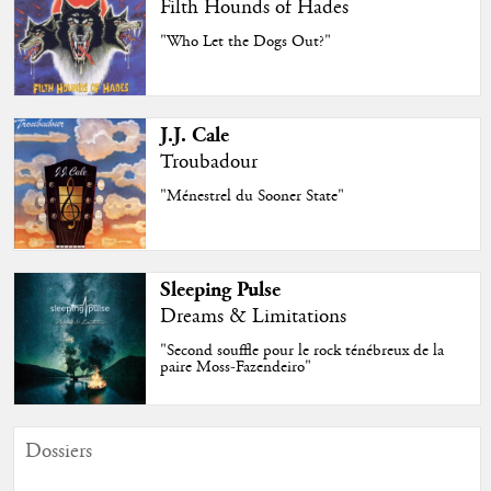
Filth Hounds of Hades
"Who Let the Dogs Out?"
J.J. Cale
Troubadour
"Ménestrel du Sooner State"
Sleeping Pulse
Dreams & Limitations
"Second souffle pour le rock ténébreux de la
paire Moss-Fazendeiro"
Dossiers