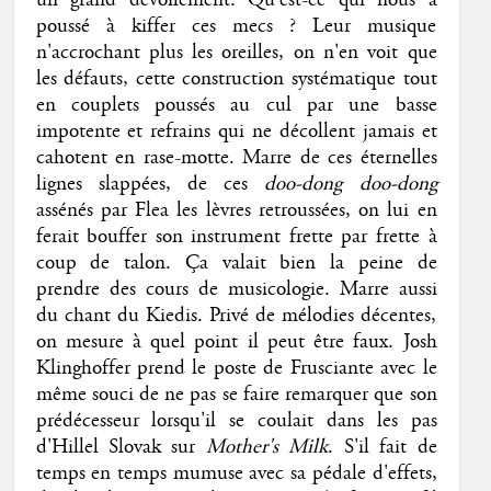
un grand dévoilement. Qu'est-ce qui nous a
poussé à kiffer ces mecs ? Leur musique
n'accrochant plus les oreilles, on n'en voit que
les défauts, cette construction systématique tout
en couplets poussés au cul par une basse
impotente et refrains qui ne décollent jamais et
cahotent en rase-motte. Marre de ces éternelles
lignes slappées, de ces
doo-dong doo-dong
assénés par Flea les lèvres retroussées, on lui en
ferait bouffer son instrument frette par frette à
coup de talon. Ça valait bien la peine de
prendre des cours de musicologie. Marre aussi
du chant du Kiedis. Privé de mélodies décentes,
on mesure à quel point il peut être faux. Josh
Klinghoffer prend le poste de Frusciante avec le
même souci de ne pas se faire remarquer que son
prédécesseur lorsqu'il se coulait dans les pas
d'Hillel Slovak sur
Mother's Milk
. S'il fait de
temps en temps mumuse avec sa pédale d'effets,