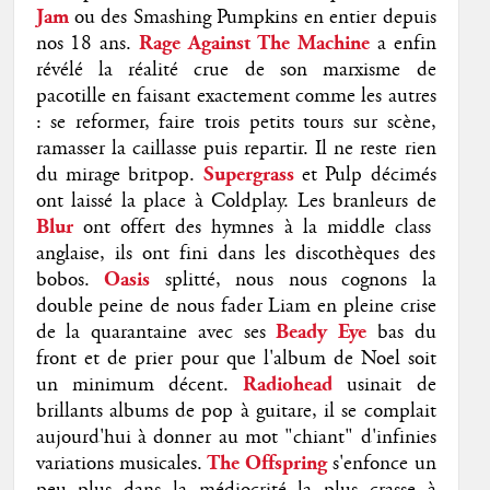
Jam
ou des Smashing Pumpkins en entier depuis
nos 18 ans.
Rage Against The Machine
a enfin
révélé la réalité crue de son marxisme de
pacotille en faisant exactement comme les autres
: se reformer, faire trois petits tours sur scène,
ramasser la caillasse puis repartir. Il ne reste rien
du mirage britpop.
Supergrass
et Pulp décimés
ont laissé la place à Coldplay. Les branleurs de
Blur
ont offert des hymnes à la middle class
anglaise, ils ont fini dans les discothèques des
bobos.
Oasis
splitté, nous nous cognons la
double peine de nous fader Liam en pleine crise
de la quarantaine avec ses
Beady Eye
bas du
front et de prier pour que l'album de Noel soit
un minimum décent.
Radiohead
usinait de
brillants albums de pop à guitare, il se complait
aujourd'hui à donner au mot "chiant" d'infinies
variations musicales.
The Offspring
s'enfonce un