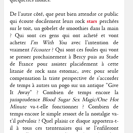
quéquettes molles.
De l'autre côté, que peut bien attendre ce public
qui écoute docilement leurs rock
stars
perchées
sur le toit, un gobelet de smoothies dans la main
? Qui sont ces gens qui ont acheté et vont
acheter
I'm With You
avec l'intention de
vraiment
l'écouter
? Qui sont ces foules qui vont
se presser prochainement à Bercy puis au Stade
de France pour assister placidement à cette
litanie de rock sans estomac, avec pour seule
compensation la triste perspective de s'accorder
de temps à autres un pogo sur un antique "Give
It Away" ? Combien de temps encore la
jurisprudence
Blood Sugar Sex Magic/One Hot
Minute
va-t-elle fonctionner ? Combien de
temps encore le simple ressort de la nostalgie va-
t'il prévaloir ? Quel plaisir ce disque apportera-t-
il à tous ces trentenaires qui se l'enfileront