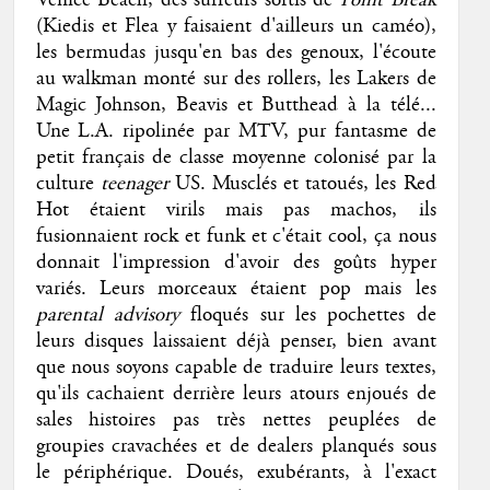
Venice Beach, des surfeurs sortis de
Point Break
(Kiedis et Flea y faisaient d'ailleurs un caméo),
les bermudas jusqu'en bas des genoux, l'écoute
au walkman monté sur des rollers, les Lakers de
Magic Johnson, Beavis et Butthead à la télé...
Une L.A. ripolinée par MTV, pur fantasme de
petit français de classe moyenne colonisé par la
culture
teenager
US. Musclés et tatoués, les Red
Hot étaient virils mais pas machos, ils
fusionnaient rock et funk et c'était cool, ça nous
donnait l'impression d'avoir des goûts hyper
variés. Leurs morceaux étaient pop mais les
parental advisory
floqués sur les pochettes de
leurs disques laissaient déjà penser, bien avant
que nous soyons capable de traduire leurs textes,
qu'ils cachaient derrière leurs atours enjoués de
sales histoires pas très nettes peuplées de
groupies cravachées et de dealers planqués sous
le périphérique. Doués, exubérants, à l'exact