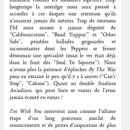
banalisés, érodant les moindres aspérités. Trop
longtemps la nostalgie nous aura poussé à
accorder à ces disques une attention qu'ils
n'auraient jamais dû mériter. Trop de rotations
FM nous auront à jamais dégoûté de
"Californication", "Road Trippin'" et "Other
Side", pénibles ballades geignardes et
inconsistantes dont les Peppers se feront
désormais une spécialité (mais le ver était déjà
dans le fruit dès "Soul To Squeeze"). Nous
n'avons plus la patience d'éplucher
By The Way
pour en extraire le peu qu'il y a à sauver ("Can't
Stop", "Cabron"). Quant au double
Stadium
Arcadium
, qui peut bien se vanter de l'avoir
jamais écouté en entier ?
I'm With You
intervient ainsi comme l'ultime
étape d'un long processus jonché de
renoncements et de pertes d'inspiration de plus