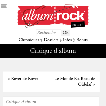
Chroniques
§
Dossiers
§
Infos
§
Bonus
Critique d'album
<
Rover de Rover
Le Monde Est Beau de
Oldelaf
>
Critique d'album