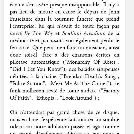
écoute s'en avère presque insupportable. Il n'y a
pas lieu de mettre en cause le départ de John
Frusciante dans la tournure funeste que prend
l'entreprise, lui qui n'avait de toute façon pas
sauvé
By The Way
et
Stadium Arcadium
de la
médiocrité et paraissait avoir également perdu le
feu sacré. Que peut bien faire un musicien, aussi
doué soit-il, face à des chansons écrites en
pilotage automatique ("Monarchy Of Roses",
"Did I Let You Know"), des balades sirupeuses
débitées à la chaîne ("Brendan Death's Song",
"Police Station", "Meet Me At The Corner"), ce
funk mollasson sevré de toute audace ("Factory
Of Faith", "Ethopia", "Look Around") ?
On n'attendait pas grand chose de ce disque,
mais en faire l'expérience fait tomber un sombre
rideau sur notre adulation passée et agit comme