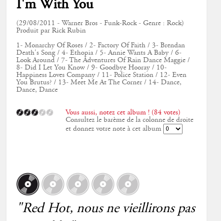
I'm With You
(29/08/2011 - Warner Bros - Funk-Rock - Genre : Rock)
Produit par Rick Rubin
1- Monarchy Of Roses / 2- Factory Of Faith / 3- Brendan
Death's Song / 4- Ethopia / 5- Annie Wants A Baby / 6-
Look Around / 7- The Adventures Of Rain Dance Maggie /
8- Did I Let You Know / 9- Goodbye Hooray / 10-
Happiness Loves Company / 11- Police Station / 12- Even
You Brutus? / 13- Meet Me At The Corner / 14- Dance,
Dance, Dance
Vous aussi, notez cet album ! (84 votes)
Consultez le barème de la colonne de droite
et donnez votre note à cet album
"Red Hot, nous ne vieillirons pas