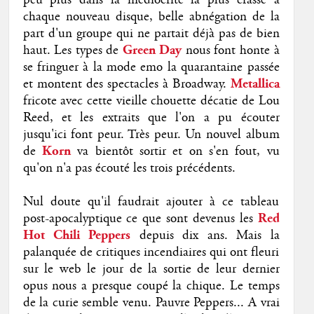
peu plus dans la médiocrité la plus crasse à
chaque nouveau disque, belle abnégation de la
part d'un groupe qui ne partait déjà pas de bien
haut. Les types de
Green Day
nous font honte à
se fringuer à la mode emo la quarantaine passée
et montent des spectacles à Broadway.
Metallica
fricote avec cette vieille chouette décatie de Lou
Reed, et les extraits que l'on a pu écouter
jusqu'ici font peur. Très peur. Un nouvel album
de
Korn
va bientôt sortir et on s'en fout, vu
qu'on n'a pas écouté les trois précédents.
Nul doute qu'il faudrait ajouter à ce tableau
post-apocalyptique ce que sont devenus les
Red
Hot Chili Peppers
depuis dix ans. Mais la
palanquée de critiques incendiaires qui ont fleuri
sur le web le jour de la sortie de leur dernier
opus nous a presque coupé la chique. Le temps
de la curie semble venu. Pauvre Peppers... A vrai