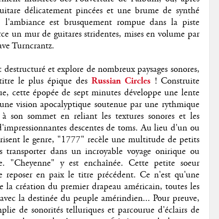
guitare délicatement pincées et une brume de synthé
 l'ambiance est brusquement rompue dans la piste
orce un mur de guitares stridentes, mises en volume par
ave Turncrantz.
 destructuré et explore de nombreux paysages sonores,
itre le plus épique des
Russian Circles
! Construite
e, cette épopée de sept minutes développe une lente
 une vision apocalyptique soutenue par une rythmique
 à son sommet en reliant les textures sonores et les
 d'impressionnantes descentes de toms. Au lieu d'un ou
sent le genre, "1777" recèle une multitude de petits
transporter dans un incroyable voyage onirique ou
lle. "Cheyenne" y est enchaînée. Cette petite soeur
 reposer en paix le titre précédent. Ce n'est qu'une
 la création du premier drapeau américain, toutes les
vec la destinée du peuple amérindien... Pour preuve,
mplie de sonorités telluriques et parcourue d'éclairs de