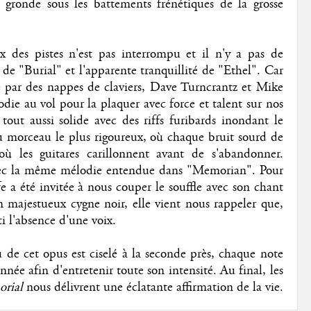
 gronde sous les battements frénétiques de la grosse
ux des pistes n'est pas interrompu et il n'y a pas de
 de "Burial" et l'apparente tranquillité de "Ethel". Car
é par des nappes de claviers, Dave Turncrantz et Mike
odie au vol pour la plaquer avec force et talent sur nos
out aussi solide avec des riffs furibards inondant le
 du morceau le plus rigoureux, où chaque bruit sourd de
 où les guitares carillonnent avant de s'abandonner.
vec la même mélodie entendue dans "Memorian". Pour
e a été invitée à nous couper le souffle avec son chant
n majestueux cygne noir, elle vient nous rappeler que,
i l'absence d'une voix.
de cet opus est ciselé à la seconde près, chaque note
née afin d'entretenir toute son intensité. Au final, les
rial
nous délivrent une éclatante affirmation de la vie.