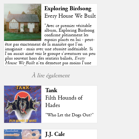
Exploring Birdsong
Every House We Built
"
Avec ce premier véritable
album, Exploring Birdsong
confirme pleinement les
espoirs placés en lui - peut-
être pas exactement de la manière que l'on
imaginait - mais avec une réussite indéniable. Si
l'on aurait aimé voir le groupe s'aventurer un peu
plus souvent hors des sentiers balisés,
Every
House We Built
n'en demeure pas moins l'une
des très belles surprises de cette année, porté par
plusieurs morceaux qui trouveront sans difficulté
À lire également
une place de choix dans vos playlists estivales.
"
Tank
Filth Hounds of
Hades
"Who Let the Dogs Out?"
J.J. Cale