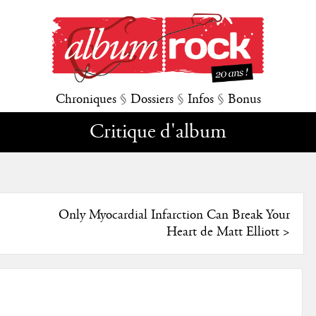
Chroniques
§
Dossiers
§
Infos
§
Bonus
Critique d'album
Only Myocardial Infarction Can Break Your
Heart de Matt Elliott
>