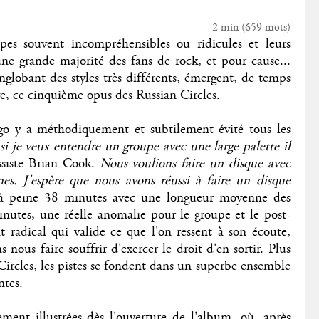
2 min
(
659
mots)
pes souvent incompréhensibles ou ridicules et leurs
une grande majorité des fans de rock, et pour cause...
nglobant des styles très différents, émergent, de temps
e, ce cinquième opus des Russian Circles.
ago y a méthodiquement et subtilement évité tous les
 je veux entendre un groupe avec une large palette il
ssiste Brian Cook.
Nous voulions faire un disque avec
mes. J'espère que nous avons réussi à faire un disque
à peine 38 minutes avec une longueur moyenne des
nutes, une réelle anomalie pour le groupe et le post-
radical qui valide ce que l'on ressent à son écoute,
s nous faire souffrir d'exercer le droit d'en sortir. Plus
ircles, les pistes se fondent dans un superbe ensemble
ntes.
ment illustrées dès l'ouverture de l'album, où, après