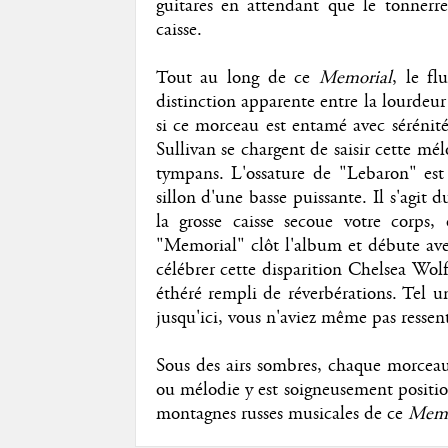
guitares en attendant que le tonnerre
caisse.
Tout au long de ce
Memorial
, le fl
distinction apparente entre la lourdeur
si ce morceau est entamé avec sérénit
Sullivan se chargent de saisir cette mél
tympans. L'ossature de "Lebaron" est t
sillon d'une basse puissante. Il s'agit
la grosse caisse secoue votre corps,
"Memorial" clôt l'album et débute a
célébrer cette disparition Chelsea Wolf
éthéré rempli de réverbérations. Tel u
jusqu'ici, vous n'aviez même pas ressent
Sous des airs sombres, chaque morceau 
ou mélodie y est soigneusement position
montagnes russes musicales de ce
Memo