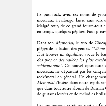
Le post-rock, avec ses noms de grou
morceaux à rallonge, laisse sans voix 
Malgré tout, de ce grand fourre-tout e
en temps, quelques pépites. Pour preuv
Dans son
Memorial
, le trio de Chic
pièges de la fusion des genres.
"Même si
faut trouver un équilibre
, avoue le ba
des pics et des vallées les plus extrê
schizophrène"
. Ce nouvel opus dure 
morceaux ne dépassant pas les cinq mi
rock/metal en général. Un changement 
Memorial
s'insère dans notre esprit san
que dans tout autre album de Russian C
de guitares lestées et de mélodies brilla
Les impressions extrêmes sont parfaite