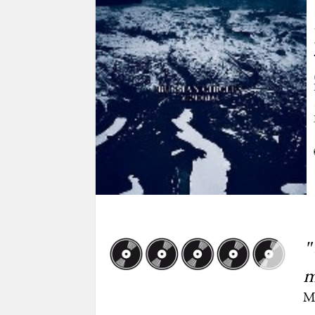
"
m
M