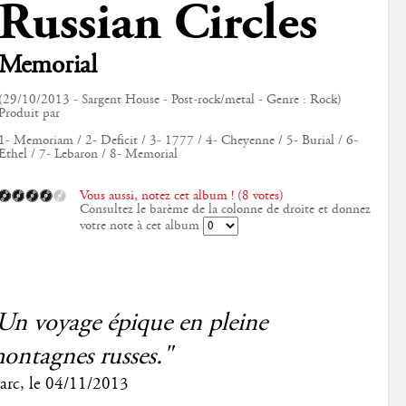
Russian Circles
Memorial
(29/10/2013 - Sargent House - Post-rock/metal - Genre : Rock)
Produit par
1- Memoriam / 2- Deficit / 3- 1777 / 4- Cheyenne / 5- Burial / 6-
Ethel / 7- Lebaron / 8- Memorial
Vous aussi, notez cet album ! (8 votes)
Consultez le barème de la colonne de droite et donnez
votre note à cet album
Un voyage épique en pleine
ontagnes russes."
arc
, le
04/11/2013