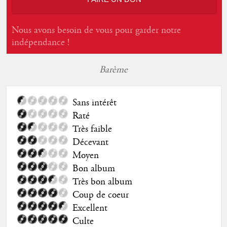
Nous avons besoin de vous pour garder notre
indépendance !
Barème
Sans intérêt
Raté
Très faible
Décevant
Moyen
Bon album
Très bon album
Coup de coeur
Excellent
Culte