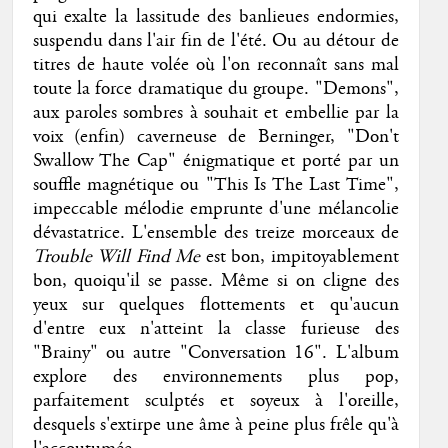
qui exalte la lassitude des banlieues endormies,
suspendu dans l'air fin de l'été. Ou au détour de
titres de haute volée où l'on reconnaît sans mal
toute la force dramatique du groupe. "Demons",
aux paroles sombres à souhait et embellie par la
voix (enfin) caverneuse de Berninger, "Don't
Swallow The Cap" énigmatique et porté par un
souffle magnétique ou "This Is The Last Time",
impeccable mélodie emprunte d'une mélancolie
dévastatrice. L'ensemble des treize morceaux de
Trouble Will Find Me
est bon, impitoyablement
bon, quoiqu'il se passe. Même si on cligne des
yeux sur quelques flottements et qu'aucun
d'entre eux n'atteint la classe furieuse des
"Brainy" ou autre "Conversation 16". L'album
explore des environnements plus pop,
parfaitement sculptés et soyeux à l'oreille,
desquels s'extirpe une âme à peine plus frêle qu'à