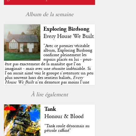
Album de la semaine
Exploring Birdsong
Every House We Built
"
Avec ce premier véritable
album, Exploring Birdsong
confirme pleinement les
espoirs placés en lui - peut-
être pas exactement de la manière que l'on
imaginait - mais avec une réussite indéniable. Si
l'on aurait aimé voir le groupe s'aventurer un peu
plus souvent hors des sentiers balisés,
Every
House We Built
n'en demeure pas moins l'une
des très belles surprises de cette année, porté par
plusieurs morceaux qui trouveront sans difficulté
À lire également
une place de choix dans vos playlists estivales.
"
Tank
Honour & Blood
"Tank roule désormais au
pétrole raffiné"