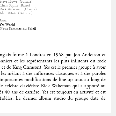
Steve Howe (Guitare)
Chris Squire (Basse)
Rick Wakeman (Clavier)
Alan White (Batterie)
Sites :
Yes World
Nous Sommes du Soleil
 anglais formé à Londres en 1968 par Jon Anderson et
niers et les représentants les plus influents du rock
d et de King Crimson), Yes est le premier groupe à avoir
les mêlant à des influences classiques et à des paroles
 importantes modifications de line-up tout au long de
 le célèbre claviériste Rick Wakeman qui a apporté au
s 40 ans de carrière, Yes est toujours en activité et est
s fidèles. Le dernier album studio du groupe date de