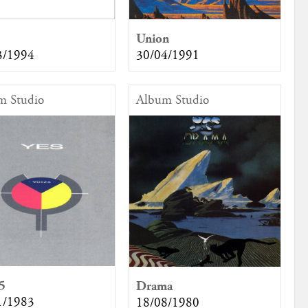
Union
30/04/1991
3/1994
m Studio
Album Studio
5
Drama
1/1983
18/08/1980