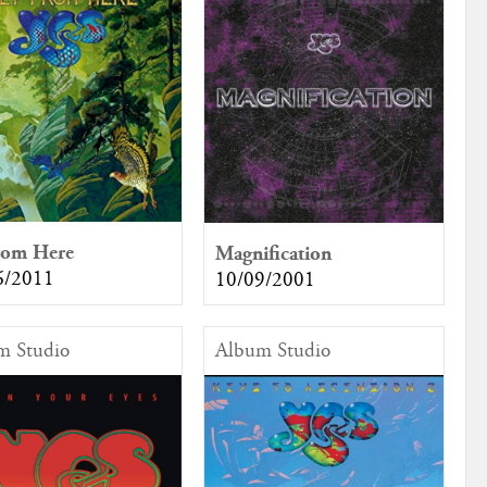
rom Here
Magnification
6/2011
10/09/2001
m Studio
Album Studio