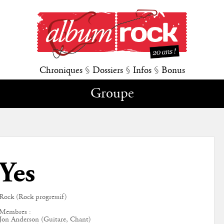
Chroniques
§
Dossiers
§
Infos
§
Bonus
Groupe
Yes
Rock (Rock progressif)
Membres :
Jon Anderson (Guitare, Chant)