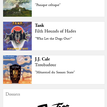
"Panique celtique"
Tank
Filth Hounds of Hades
"Who Let the Dogs Out?"
J.J. Cale
Troubadour
"Ménestrel du Sooner State"
Dossiers