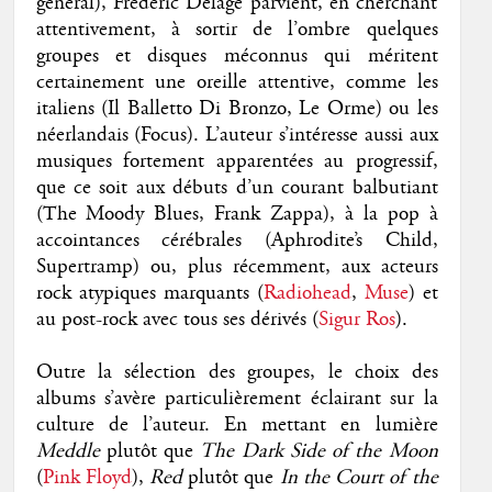
général), Frédéric Delâge parvient, en cherchant
attentivement, à sortir de l’ombre quelques
groupes et disques méconnus qui méritent
certainement une oreille attentive, comme les
italiens (Il Balletto Di Bronzo, Le Orme) ou les
néerlandais (Focus). L’auteur s’intéresse aussi aux
musiques fortement apparentées au progressif,
que ce soit aux débuts d’un courant balbutiant
(The Moody Blues, Frank Zappa), à la pop à
accointances cérébrales (Aphrodite’s Child,
Supertramp) ou, plus récemment, aux acteurs
rock atypiques marquants (
Radiohead
,
Muse
) et
au post-rock avec tous ses dérivés (
Sigur Ros
).
Outre la sélection des groupes, le choix des
albums s’avère particulièrement éclairant sur la
culture de l’auteur. En mettant en lumière
Meddle
plutôt que
The Dark Side of the Moon
(
Pink Floyd
),
Red
plutôt que
In the Court of the