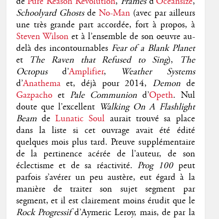
de
Pure Reason Revolution
,
Frames
d’
Oceansize
,
Schoolyard Ghosts
de
No-Man
(avec par ailleurs
une très grande part accordée, fort à propos, à
Steven Wilson
et à l’ensemble de son oeuvre au-
delà des incontournables
Fear of a Blank Planet
et
The Raven that Refused to Sing
),
The
Octopus
d’
Amplifier
,
Weather Systems
d’
Anathema
et, déjà pour 2014,
Demon
de
Gazpacho
et
Pale Communion
d’
Opeth
. Nul
doute que l’excellent
Walking On A Flashlight
Beam
de
Lunatic Soul
aurait trouvé sa place
dans la liste si cet ouvrage avait été édité
quelques mois plus tard. Preuve supplémentaire
de la pertinence acérée de l’auteur, de son
éclectisme et de sa réactivité.
Prog 100
peut
parfois s’avérer un peu austère, eut égard à la
manière de traiter son sujet segment par
segment, et il est clairement moins érudit que le
Rock Progressif
d’Aymeric Leroy, mais, de par la