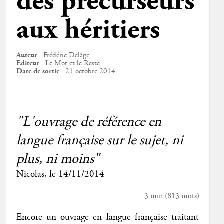
des précurseurs
aux héritiers
Auteur
: Frédéric Delâge
Editeur
: Le Mot et le Reste
Date de sortie
: 21 octobre 2014
"L'ouvrage de référence en
langue française sur le sujet, ni
plus, ni moins"
Nicolas
, le 14/11/2014
3 min
(
813
mots)
Encore un ouvrage en langue française traitant