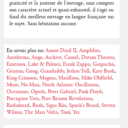
praticité et la justesse de l’ouvrage, sans compter
son caractère actuel et quasi-exhaustif, il s’agit au
final du meilleur ouvrage en langue française sur
le sujet. Sans hésitation aucune.
En savoir plus sur
Amon Düül II
,
Amplifier
,
Anathema
,
Ange
,
Archive
,
Camel
,
Dream Theater
,
Emerson, Lake & Palmer
,
Frank Zappa
,
Gazpacho
,
Genesis
,
Gong
,
Grandaddy
,
Jethro Tull
,
Kate Bush
,
King Crimson
,
Magma
,
Marillion
,
Mike Oldfield
,
Muse
,
No-Man
,
North Atlantic Oscillation
,
Oceansize
,
Opeth
,
Peter Gabriel
,
Pink Floyd
,
Porcupine Tree
,
Pure Reason Revolution
,
Radiohead
,
Rush
,
Sigur Ròs
,
Spock's Beard
,
Steven
Wilson
,
The Mars Volta
,
Tool
,
Yes