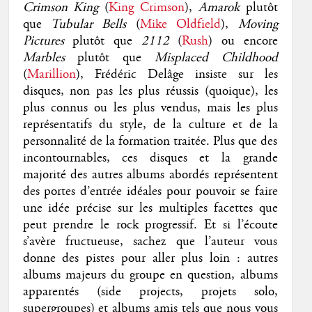
Crimson King
(
King Crimson
),
Amarok
plutôt
que
Tubular Bells
(
Mike Oldfield
),
Moving
Pictures
plutôt que
2112
(
Rush
) ou encore
Marbles
plutôt que
Misplaced Childhood
(
Marillion
), Frédéric Delâge insiste sur les
disques, non pas les plus réussis (quoique), les
plus connus ou les plus vendus, mais les plus
représentatifs du style, de la culture et de la
personnalité de la formation traitée. Plus que des
incontournables, ces disques et la grande
majorité des autres albums abordés représentent
des portes d’entrée idéales pour pouvoir se faire
une idée précise sur les multiples facettes que
peut prendre le rock progressif. Et si l’écoute
s’avère fructueuse, sachez que l’auteur vous
donne des pistes pour aller plus loin : autres
albums majeurs du groupe en question, albums
apparentés (side projects, projets solo,
supergroupes) et albums amis tels que nous vous