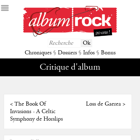
Chroniques
§
Dossiers
§
Infos
§
Bonus
Critique d'album
<
The Book Of
Loss de Gaerea
>
Invasions - A Celtic
Symphony de Horslips