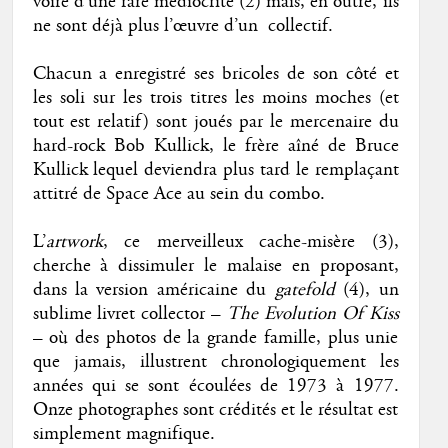
voire d’une rare médiocrité (2) mais, en outre, ils
ne sont déjà plus l’œuvre d’un collectif.
Chacun a enregistré ses bricoles de son côté et
les soli sur les trois titres les moins moches (et
tout est relatif) sont joués par le mercenaire du
hard-rock Bob Kullick, le frère aîné de Bruce
Kullick lequel deviendra plus tard le remplaçant
attitré de Space Ace au sein du combo.
L’
artwork
, ce merveilleux cache-misère (3),
cherche à dissimuler le malaise en proposant,
dans la version américaine du
gatefold
(4), un
sublime livret collector –
The Evolution Of Kiss
– où des photos de la grande famille, plus unie
que jamais, illustrent chronologiquement les
années qui se sont écoulées de 1973 à 1977.
Onze photographes sont crédités et le résultat est
simplement magnifique.