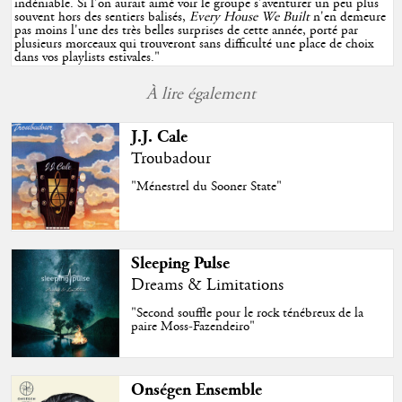
indéniable. Si l'on aurait aimé voir le groupe s'aventurer un peu plus
souvent hors des sentiers balisés,
Every House We Built
n'en demeure
pas moins l'une des très belles surprises de cette année, porté par
plusieurs morceaux qui trouveront sans difficulté une place de choix
dans vos playlists estivales.
"
À lire également
J.J. Cale
Troubadour
"Ménestrel du Sooner State"
Sleeping Pulse
Dreams & Limitations
"Second souffle pour le rock ténébreux de la
paire Moss-Fazendeiro"
Onségen Ensemble