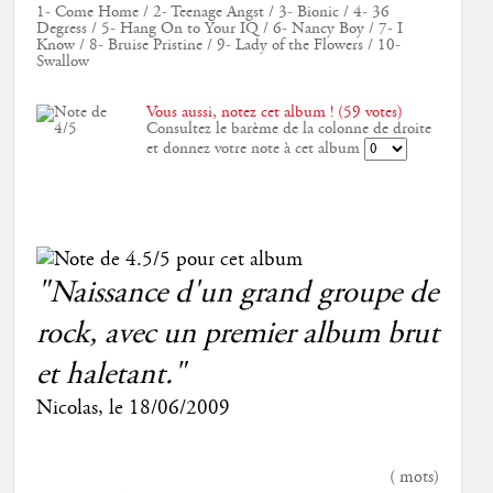
1- Come Home / 2- Teenage Angst / 3- Bionic / 4- 36
Degress / 5- Hang On to Your IQ / 6- Nancy Boy / 7- I
Know / 8- Bruise Pristine / 9- Lady of the Flowers / 10-
Swallow
Vous aussi, notez cet album ! (59 votes)
Consultez le barème de la colonne de droite
et donnez votre note à cet album
"Naissance d'un grand groupe de
rock, avec un premier album brut
et haletant."
Nicolas
, le
18/06/2009
(
mots)