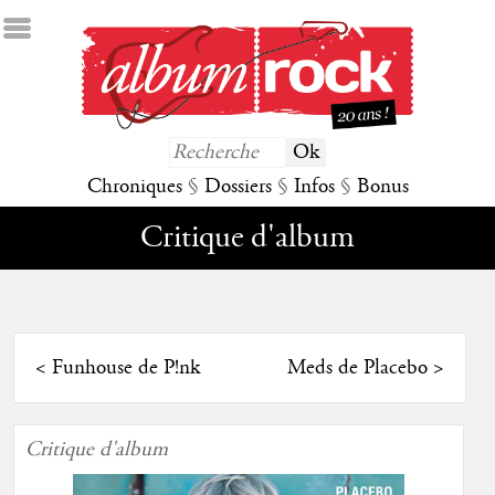
Chroniques
§
Dossiers
§
Infos
§
Bonus
Critique d'album
<
Funhouse de P!nk
Meds de Placebo
>
Critique d'album