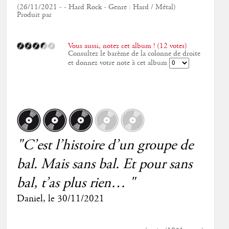
(26/11/2021 - - Hard Rock - Genre : Hard / Métal)
Produit par
Vous aussi, notez cet album ! (12 votes)
Consultez le barème de la colonne de droite
et donnez votre note à cet album
"C’est l’histoire d’un groupe de
bal. Mais sans bal. Et pour sans
bal, t’as plus rien… "
Daniel
, le
30/11/2021