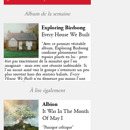
Album de la semaine
Exploring Birdsong
Every House We Built
"
Avec ce premier véritable
album, Exploring Birdsong
confirme pleinement les
espoirs placés en lui - peut-
être pas exactement de la manière que l'on
imaginait - mais avec une réussite indéniable. Si
l'on aurait aimé voir le groupe s'aventurer un peu
plus souvent hors des sentiers balisés,
Every
House We Built
n'en demeure pas moins l'une
des très belles surprises de cette année, porté par
plusieurs morceaux qui trouveront sans difficulté
À lire également
une place de choix dans vos playlists estivales.
"
Albion
It Was In The Month
Of May I
"Panique celtique"