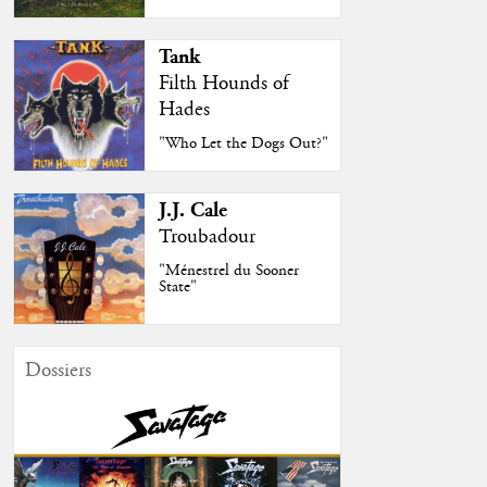
Tank
Filth Hounds of
Hades
"Who Let the Dogs Out?"
J.J. Cale
Troubadour
"Ménestrel du Sooner
State"
Dossiers