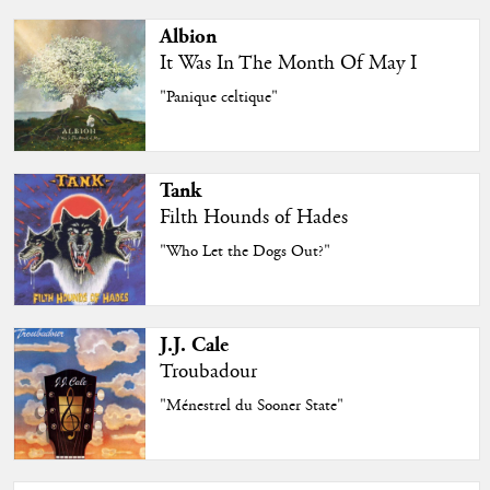
Albion
It Was In The Month Of May I
"Panique celtique"
Tank
Filth Hounds of Hades
"Who Let the Dogs Out?"
J.J. Cale
Troubadour
"Ménestrel du Sooner State"