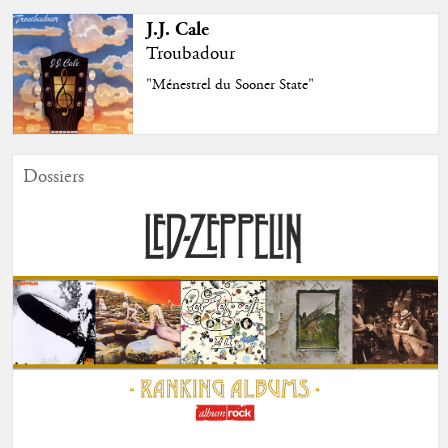
J.J. Cale
Troubadour
"Ménestrel du Sooner State"
Dossiers