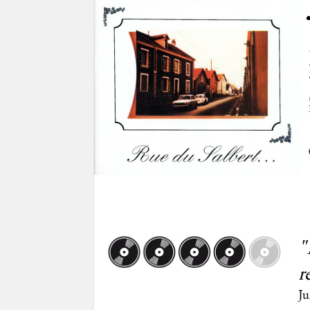
"
r
Ju