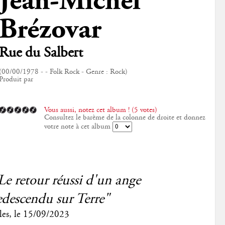
Jean-Michel
Brézovar
Rue du Salbert
(00/00/1978 - - Folk Rock - Genre : Rock)
Produit par
Vous aussi, notez cet album ! (5 votes)
Consultez le barème de la colonne de droite et donnez
votre note à cet album
Le retour réussi d'un ange
edescendu sur Terre"
les
, le
15/09/2023