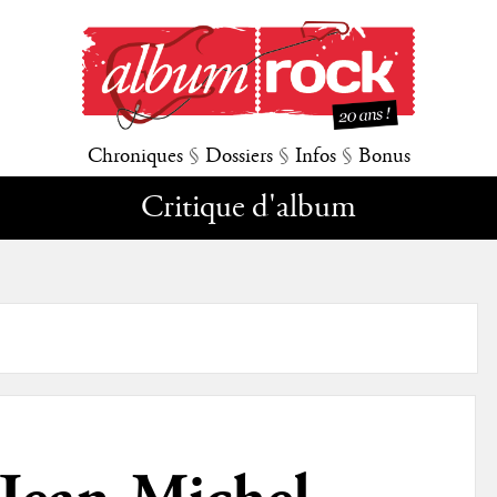
Chroniques
§
Dossiers
§
Infos
§
Bonus
Critique d'album