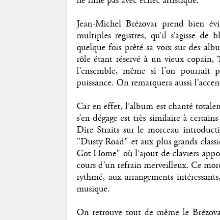
ne rime pas avec échec artistique.
Jean-Michel Brézovar prend bien évi
multiples registres, qu’il s’agisse de
quelque fois prêté sa voix sur des albu
rôle étant réservé à un vieux copain, 
l’ensemble, même si l’on pourrait p
puissance. On remarquera aussi l’accent
Car en effet, l’album est chanté total
s’en dégage est très similaire à certa
Dire Straits sur le morceau introdu
"Dusty Road" et aux plus grands classiq
Got Home" où l’ajout de claviers appor
cours d’un refrain merveilleux. Ce morc
rythmé, aux arrangements intéressants
musique.
On retrouve tout de même le Brézovar 