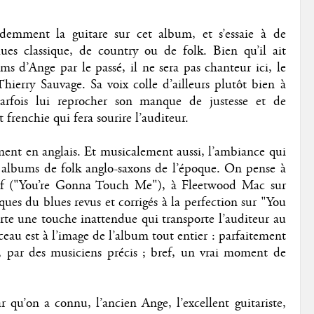
demment la guitare sur cet album, et s’essaie à de
 blues classique, de country ou de folk. Bien qu’il ait
ms d’Ange par le passé, il ne sera pas chanteur ici, le
Thierry Sauvage. Sa voix colle d’ailleurs plutôt bien à
arfois lui reprocher son manque de justesse et de
 frenchie qui fera sourire l’auditeur.
ement en anglais. Et musicalement aussi, l’ambiance qui
ins albums de folk anglo-saxons de l’époque. On pense à
ctif ("You’re Gonna Touch Me"), à Fleetwood Mac sur
ues du blues revus et corrigés à la perfection sur "You
te une touche inattendue qui transporte l’auditeur au
eau est à l’image de l’album tout entier : parfaitement
, par des musiciens précis ; bref, un vrai moment de
qu’on a connu, l’ancien Ange, l’excellent guitariste,