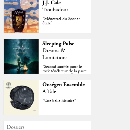
J.J. Cale
Troubadour
"Ménestrel du Sooner
State"
Sleeping Pulse
Dreams &
Limitations
"Second souffle pour le
rock ténébreux de la paire
Moss-Fazendeiro"
Onségen Ensemble
A Tale
"Une belle histoire"
Dossiers