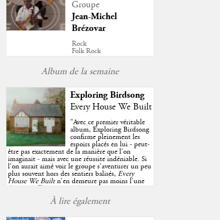
Groupe
Jean-Michel
Brézovar
Rock
Folk Rock
Album de la semaine
Exploring Birdsong
Every House We Built
"
Avec ce premier véritable
album, Exploring Birdsong
confirme pleinement les
espoirs placés en lui - peut-
être pas exactement de la manière que l'on
imaginait - mais avec une réussite indéniable. Si
l'on aurait aimé voir le groupe s'aventurer un peu
plus souvent hors des sentiers balisés,
Every
House We Built
n'en demeure pas moins l'une
des très belles surprises de cette année, porté par
plusieurs morceaux qui trouveront sans difficulté
À lire également
une place de choix dans vos playlists estivales.
"