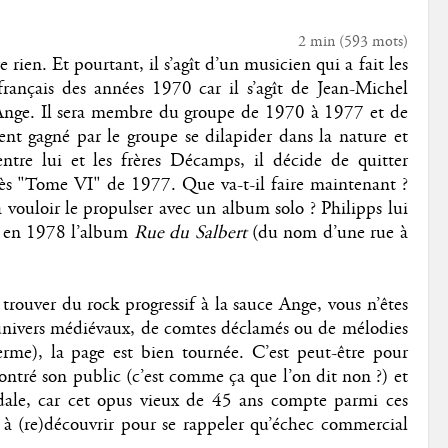
2 min
(
593
mots)
 rien. Et pourtant, il s’agît d’un musicien qui a fait les
français des années 1970 car il s’agît de Jean-Michel
 Ange. Il sera membre du groupe de 1970 à 1977 et de
ent gagné par le groupe se dilapider dans la nature et
entre lui et les frères Décamps, il décide de quitter
ccès "Tome VI" de 1977. Que va-t-il faire maintenant ?
 vouloir le propulser avec un album solo ? Philipps lui
ra en 1978 l’album
Rue du Salbert
(du nom d’une rue à
 trouver du rock progressif à la sauce Ange, vous n’êtes
’univers médiévaux, de comtes déclamés ou de mélodies
rme), la page est bien tournée. C’est peut-être pour
ontré son public (c’est comme ça que l’on dit non ?) et
ndale, car cet opus vieux de 45 ans compte parmi ces
r à (re)découvrir pour se rappeler qu’échec commercial