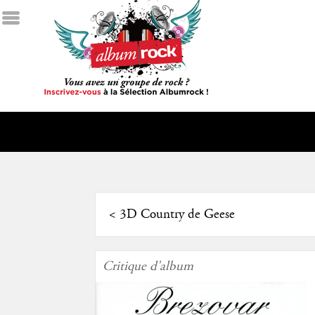
<
3D Country de Geese
Critique d'album