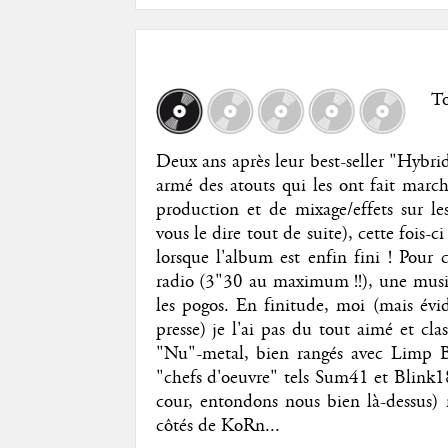
T
Deux ans après leur best-seller "Hybri
armé des atouts qui les ont fait march
production et de mixage/effets sur le
vous le dire tout de suite), cette fois-
lorsque l'album est enfin fini ! Pour 
radio (3"30 au maximum !!), une musi
les pogos. En finitude, moi (mais év
presse) je l'ai pas du tout aimé et cl
"Nu"-metal, bien rangés avec Limp Biz
"chefs d'oeuvre" tels Sum41 et Blink1
cour, entondons nous bien là-dessus)
côtés de KoRn...