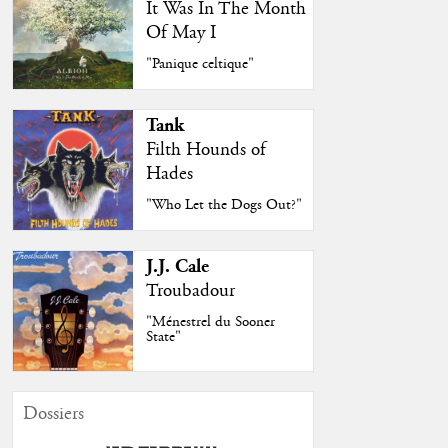
It Was In The Month
Of May I
"Panique celtique"
Tank
Filth Hounds of
Hades
"Who Let the Dogs Out?"
J.J. Cale
Troubadour
"Ménestrel du Sooner
State"
Dossiers