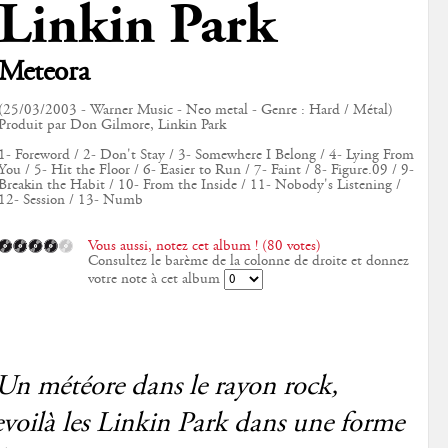
Linkin Park
Meteora
(25/03/2003 - Warner Music - Neo metal - Genre : Hard / Métal)
Produit par Don Gilmore, Linkin Park
1- Foreword / 2- Don't Stay / 3- Somewhere I Belong / 4- Lying From
You / 5- Hit the Floor / 6- Easier to Run / 7- Faint / 8- Figure.09 / 9-
Breakin the Habit / 10- From the Inside / 11- Nobody's Listening /
12- Session / 13- Numb
Vous aussi, notez cet album ! (80 votes)
Consultez le barème de la colonne de droite et donnez
votre note à cet album
Un météore dans le rayon rock,
evoilà les Linkin Park dans une forme