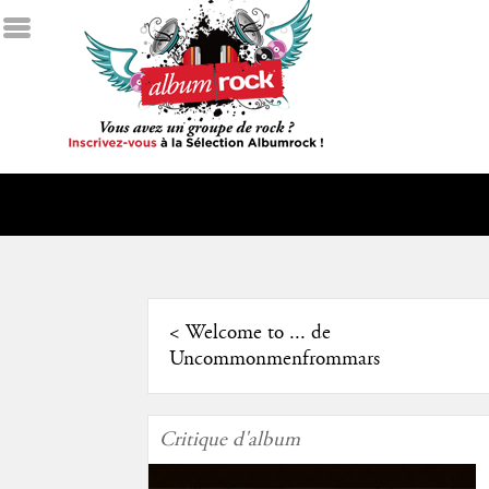
<
Welcome to ... de
Uncommonmenfrommars
Critique d'album