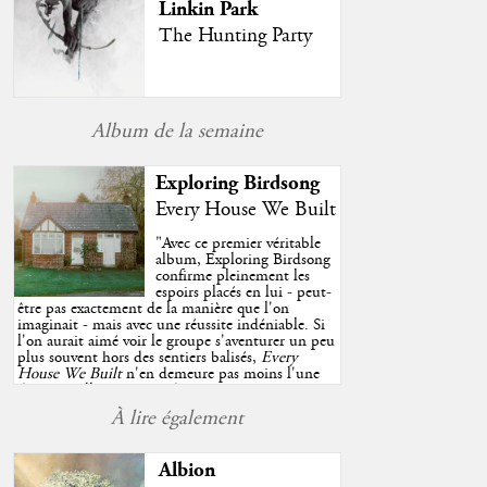
Linkin Park
The Hunting Party
Album de la semaine
Exploring Birdsong
Every House We Built
"
Avec ce premier véritable
album, Exploring Birdsong
confirme pleinement les
espoirs placés en lui - peut-
être pas exactement de la manière que l'on
imaginait - mais avec une réussite indéniable. Si
l'on aurait aimé voir le groupe s'aventurer un peu
plus souvent hors des sentiers balisés,
Every
House We Built
n'en demeure pas moins l'une
des très belles surprises de cette année, porté par
plusieurs morceaux qui trouveront sans difficulté
À lire également
une place de choix dans vos playlists estivales.
"
Albion