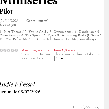
Miniseries
Pilot
(07/11/2025 - - - Genre : Autres)
Produit par
1- Pilot Theme / 2- You're Gold / 3- Offcumdens / 4- Dandelion / 5-
Open Season / 6- The Speck / 7- Eyes / 8- Swimming Pool / 9- Sepia /
10- Way Before Me / 11- Ghost Telephones / 12- May You Always
Vous aussi, notez cet album ! (0 vote)
Consultez le barème de la colonne de droite et donnez
votre note à cet album
Indie à l'essai"
uentin
, le
08/07/2026
1 min
(
366
mots)