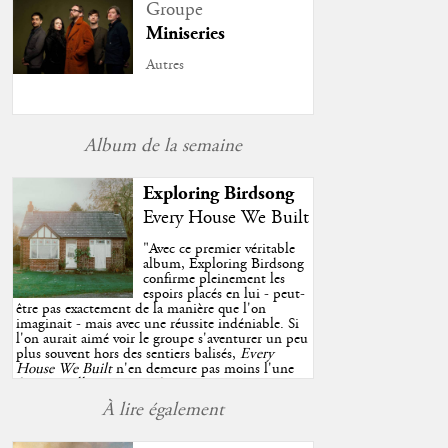
Groupe
Miniseries
Autres
Album de la semaine
Exploring Birdsong
Every House We Built
"
Avec ce premier véritable
album, Exploring Birdsong
confirme pleinement les
espoirs placés en lui - peut-
être pas exactement de la manière que l'on
imaginait - mais avec une réussite indéniable. Si
l'on aurait aimé voir le groupe s'aventurer un peu
plus souvent hors des sentiers balisés,
Every
House We Built
n'en demeure pas moins l'une
des très belles surprises de cette année, porté par
plusieurs morceaux qui trouveront sans difficulté
À lire également
une place de choix dans vos playlists estivales.
"