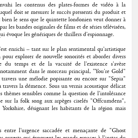
 envahi les contenus des plates-formes de vidéo à la
uquel doit se mesurer le succès pressenti du produit et
t bien le sens que le quintette londonien veut donner à
 les bandes originales de films et de séries télévisées,
qui évoque les génériques de thrillers d'espionnage.
st enrichi – tant sur le plan sentimental qu'artistique
pour explorer de nouvelle sonorités et aborder divers
ge du temps et de la vacuité de l'existence s'avère
ît notamment dans le morceau principal, "You're Gold"
 travers une mélodie popisante ou encore sur "Sepia"
à travers la démence. Sous un vernis acoustique délicat
s thèmes sensibles comme la question de l'intolérance
 sur la folk song aux arpèges ciselés "Offcumdens",
 Yorkshire, désignant les habitants de la région mais
es entre l'urgence saccadée et menaçante de "Ghost
s ouverts qui évoquent les grands espaces à l'instar du