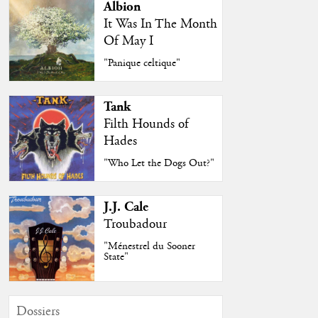
Albion
It Was In The Month
Of May I
"Panique celtique"
Tank
Filth Hounds of
Hades
"Who Let the Dogs Out?"
J.J. Cale
Troubadour
"Ménestrel du Sooner
State"
Dossiers