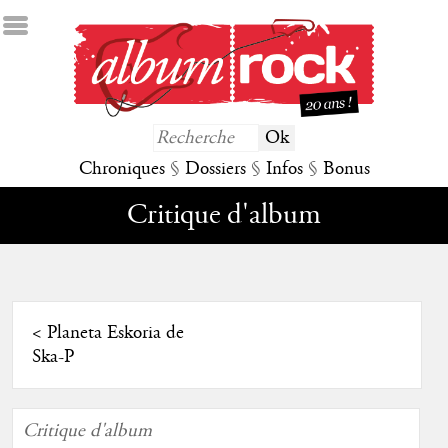
Chroniques
§
Dossiers
§
Infos
§
Bonus
Critique d'album
<
Planeta Eskoria de
Ska-P
Critique d'album