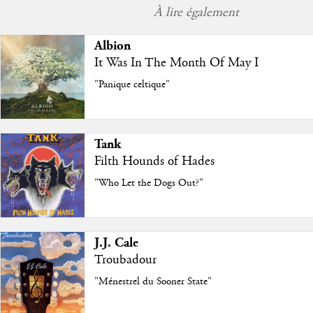
À lire également
Albion
It Was In The Month Of May I
"Panique celtique"
Tank
Filth Hounds of Hades
"Who Let the Dogs Out?"
J.J. Cale
Troubadour
"Ménestrel du Sooner State"