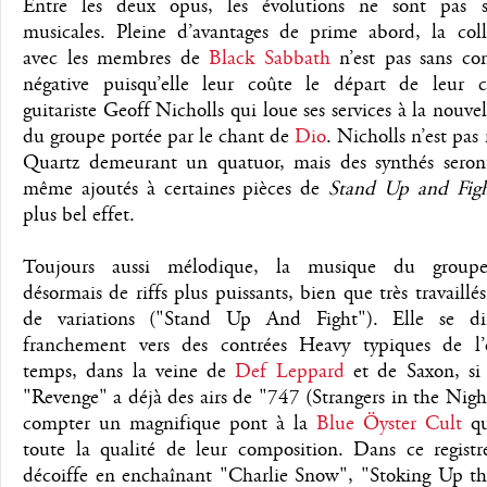
Entre les deux opus, les évolutions ne sont pas 
musicales. Pleine d’avantages de prime abord, la coll
avec les membres de
Black Sabbath
n’est pas sans co
négative puisqu’elle leur coûte le départ de leur cla
guitariste Geoff Nicholls qui loue ses services à la nouvel
du groupe portée par le chant de
Dio
. Nicholls n’est pas
Quartz demeurant un quatuor, mais des synthés seron
même ajoutés à certaines pièces de
Stand Up and Fig
plus bel effet.
Toujours aussi mélodique, la musique du groupe
désormais de riffs plus puissants, bien que très travaillés
de variations ("Stand Up And Fight"). Elle se di
franchement vers des contrées Heavy typiques de l’
temps, dans la veine de
Def Leppard
et de Saxon, si
"Revenge" a déjà des airs de "747 (Strangers in the Nigh
compter un magnifique pont à la
Blue Öyster Cult
qu
toute la qualité de leur composition. Dans ce registr
décoiffe en enchaînant "Charlie Snow", "Stoking Up the