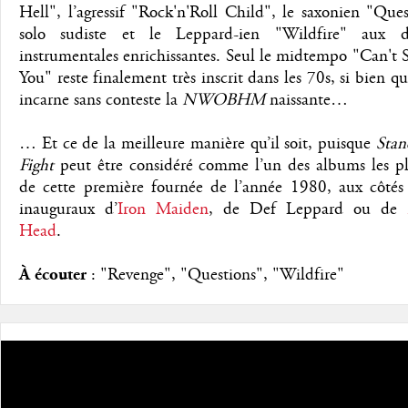
Hell", l’agressif "Rock'n'Roll Child", le saxonien "Que
solo sudiste et le Leppard-ien "Wildfire" aux di
instrumentales enrichissantes. Seul le midtempo "Can't
You" reste finalement très inscrit dans les 70s, si bien q
incarne sans conteste la
NWOBHM
naissante…
… Et ce de la meilleure manière qu’il soit, puisque
Sta
Fight
peut être considéré comme l’un des albums les plu
de cette première fournée de l’année 1980, aux côtés
inauguraux d’
Iron Maiden
, de Def Leppard ou de
Head
.
À écouter
: "Revenge", "Questions", "Wildfire"