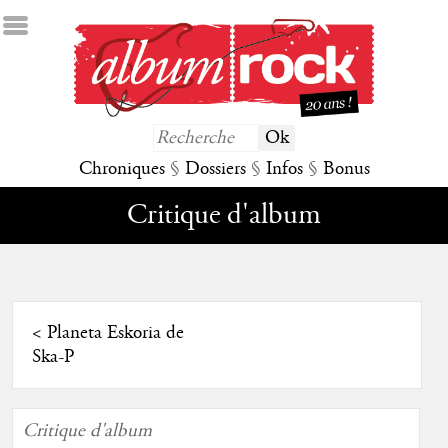
Chroniques
§
Dossiers
§
Infos
§
Bonus
Critique d'album
<
Planeta Eskoria de
Ska-P
Critique d'album