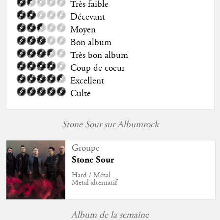
Très faible
Décevant
Moyen
Bon album
Très bon album
Coup de coeur
Excellent
Culte
Stone Sour sur Albumrock
Groupe
Stone Sour
Hard / Métal
Metal alternatif
Album de la semaine