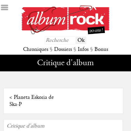
Chroniques
§
Dossiers
§
Infos
§
Bonus
Critique d'album
<
Planeta Eskoria de
Ska-P
Critique d'album