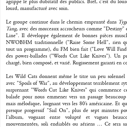
agrippe le plus dubitatif des publics. Bref, c’est du lour
lourd, manufacturé avec soin.
Le groupe continue dans le chemin emprunté dans
Tyg
Tang
, avec des morceaux accrocheurs comme "Destiny" 
Line". Il développe également de bonnes pièces muscl
NWOBHM traditionnelle ("Raise Some Hell", rien qu’
tout un programme), du FM bien fait ("Love Will Find
des power-ballades ("Words Cut Like Knives"). Un 
chargé, bien composé, et varié. Rugissement garanti en c
Les Wild Cats donnent même le titre un peu solennel 
avec "Spoils of War", au développement terriblement ry
surprenant "Words Cut Like Knives" qui commence 
balade pour nous emmener vers un passage beaucoup
mais mélodique, lorgnant vers les 80’s américaine. Et q
presque progressif "Sail On", plus de sept minutes po
l’album, voguant entre volupté et vagues beauc
mouvementées, soli endiablés ou aériens … Ce sera s