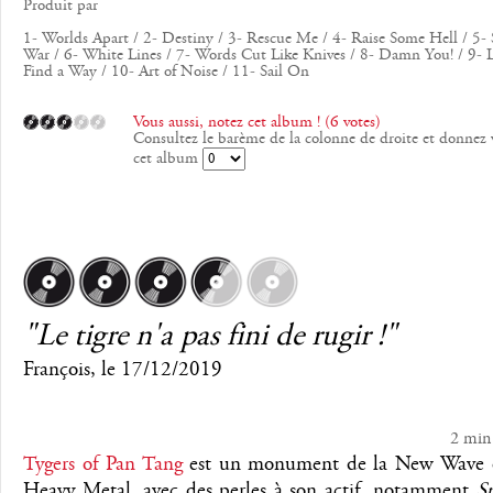
Produit par
1- Worlds Apart / 2- Destiny / 3- Rescue Me / 4- Raise Some Hell / 5- S
War / 6- White Lines / 7- Words Cut Like Knives / 8- Damn You! / 9- 
Find a Way / 10- Art of Noise / 11- Sail On
Vous aussi, notez cet album ! (6 votes)
Consultez le barème de la colonne de droite et donnez 
cet album
"Le tigre n'a pas fini de rugir !"
François
, le
17/12/2019
2 min
Tygers of Pan Tang
est un monument de la New Wave o
Heavy Metal, avec des perles à son actif, notamment
S