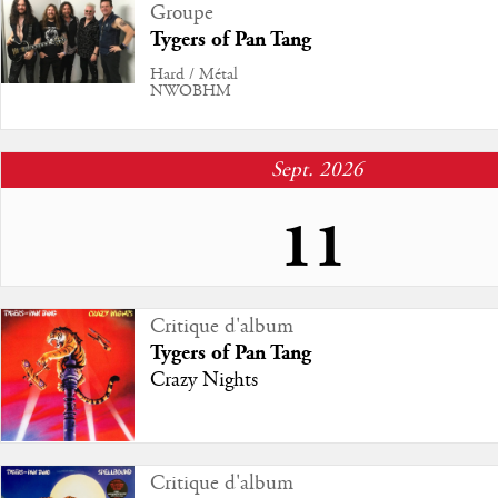
Groupe
Tygers of Pan Tang
Hard / Métal
NWOBHM
Sept. 2026
11
Sortie d'album
Critique d'album
Tygers of Pan Tang
Tygers of Pan Tang
Electrifyed
Crazy Nights
Studio
Critique d'album