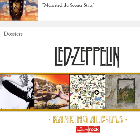
"Ménestrel du Sooner State"
Dossiers