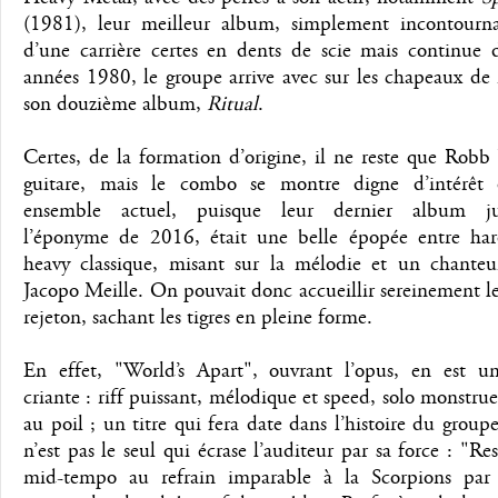
(1981), leur meilleur album, simplement incontourna
d’une carrière certes en dents de scie mais continue d
années 1980, le groupe arrive avec sur les chapeaux de
son douzième album,
Ritual
.
Certes, de la formation d’origine, il ne reste que Robb
guitare, mais le combo se montre digne d’intérêt
ensemble actuel, puisque leur dernier album jusq
l’éponyme de 2016, était une belle épopée entre har
heavy classique, misant sur la mélodie et un chanteur
Jacopo Meille. On pouvait donc accueillir sereinement 
rejeton, sachant les tigres en pleine forme.
En effet, "World’s Apart", ouvrant l’opus, en est u
criante : riff puissant, mélodique et speed, solo monstru
au poil ; un titre qui fera date dans l’histoire du group
n’est pas le seul qui écrase l’auditeur par sa force : "R
mid-tempo au refrain imparable à la Scorpions par