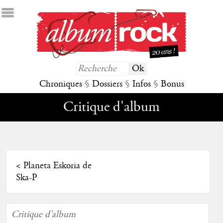
Chroniques
§
Dossiers
§
Infos
§
Bonus
Critique d'album
<
Planeta Eskoria de
Ska-P
Critique d'album