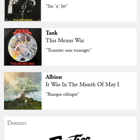
"Sin 'n' Jet"
Tank
This Means War
"Transiter sans transiger"
Albion
It Was In The Month Of May I
"Panique celtique"
Dossiers