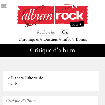
Chroniques
§
Dossiers
§
Infos
§
Bonus
Critique d'album
<
Planeta Eskoria de
Ska-P
Critique d'album