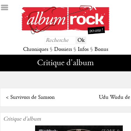
Chroniques
§
Dossiers
§
Infos
§
Bonus
Critique d'album
<
Survivors de Samson
Udu Wudu de
Critique d'album