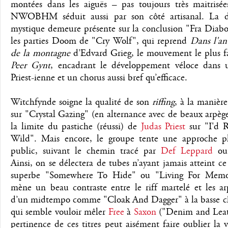
montées dans les aiguës – pas toujours très maitrisée
NWOBHM séduit aussi par son côté artisanal. La d
mystique demeure présente sur la conclusion "Fra Diabo
les parties Doom de "Cry Wolf", qui reprend
Dans l'an
de la montagne
d’Edvard Grieg, le mouvement le plus 
Peer Gynt
, encadrant le développement véloce dans 
Priest-ienne et un chorus aussi bref qu’efficace.
Witchfynde soigne la qualité de son
riffing
, à la manière
sur "Crystal Gazing" (en alternance avec de beaux arpège
la limite du pastiche (réussi) de
Judas Priest
sur "I'd 
Wild". Mais encore, le groupe tente une approche p
public, suivant le chemin tracé par
Def Leppard
o
Ainsi, on se délectera de tubes n’ayant jamais atteint ce 
superbe "Somewhere To Hide" ou "Living For Memor
mène un beau contraste entre le riff martelé et les ar
d’un midtempo comme "Cloak And Dagger" à la basse c
qui semble vouloir mêler
Free
à
Saxon
("Denim and Leat
pertinence de ces titres peut aisément faire oublier la 