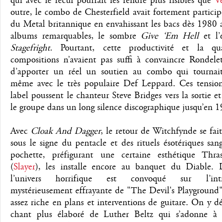
qui avec le recul pourrait les rendre plus risibles que
V
outre, le combo de Chesterfield avait fortement participé
du Metal britannique en envahissant les bacs dès 1980 
albums remarquables, le sombre
Give ‘Em Hell
et l’
Stagefright
. Pourtant, cette productivité et la qu
compositions n’avaient pas suffi à convaincre Rondele
d’apporter un réel un soutien au combo qui tournai
même avec le très populaire Def Leppard. Ces tension
label poussent le chanteur Steve Bridges vers la sortie e
le groupe dans un long silence discographique jusqu’en 
Avec
Cloak And Dagger
, le retour de Witchfynde se fai
sous le signe du pentacle et des rituels ésotériques sang
pochette, préfigurant une certaine esthétique Thr
(
Slayer
), les installe encore au banquet du Diable. D’
l’univers horrifique est convoqué sur l’intr
mystérieusement effrayante de "The Devil's Playground"
assez riche en plans et interventions de guitare. On y d
chant plus élaboré de Luther Beltz qui s’adonne à 