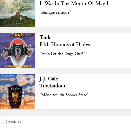
It Was In The Month Of May I
"Panique celtique"
Tank
Filth Hounds of Hades
"Who Let the Dogs Out?"
J.J. Cale
Troubadour
"Ménestrel du Sooner State"
Dossiers