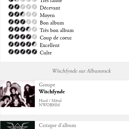
Très faible
Décevant
Moyen
Bon album
Très bon album
Coup de coeur
Excellent
Culte
Witchfynde sur Albumrock
Groupe
Witchfynde
Hard / Métal
NWOBHM
Critique d'album