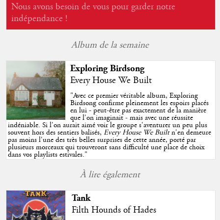
Nous avons besoin de vous pour garder notre
indépendance !
Album de la semaine
Exploring Birdsong
Every House We Built
"
Avec ce premier véritable album, Exploring
Birdsong confirme pleinement les espoirs placés
en lui - peut-être pas exactement de la manière
que l'on imaginait - mais avec une réussite
indéniable. Si l'on aurait aimé voir le groupe s'aventurer un peu plus
souvent hors des sentiers balisés,
Every House We Built
n'en demeure
pas moins l'une des très belles surprises de cette année, porté par
plusieurs morceaux qui trouveront sans difficulté une place de choix
dans vos playlists estivales.
"
À lire également
Tank
Filth Hounds of Hades