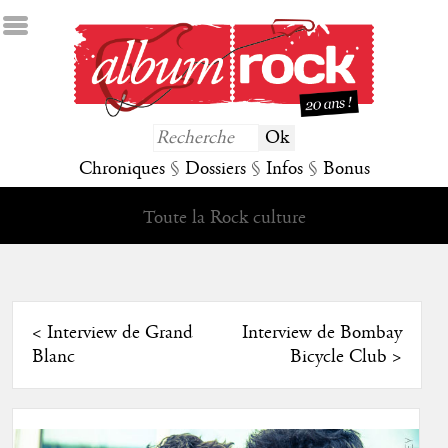
Chroniques
§
Dossiers
§
Infos
§
Bonus
Toute la Rock culture
<
Interview de Grand
Interview de Bombay
Blanc
Bicycle Club
>