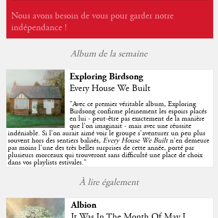
Nous avons besoin de vous pour garder notre
indépendance !
Album de la semaine
Exploring Birdsong
Every House We Built
"
Avec ce premier véritable album, Exploring
Birdsong confirme pleinement les espoirs placés
en lui - peut-être pas exactement de la manière
que l'on imaginait - mais avec une réussite
indéniable. Si l'on aurait aimé voir le groupe s'aventurer un peu plus
souvent hors des sentiers balisés,
Every House We Built
n'en demeure
pas moins l'une des très belles surprises de cette année, porté par
plusieurs morceaux qui trouveront sans difficulté une place de choix
dans vos playlists estivales.
"
À lire également
Albion
It Was In The Month Of May I