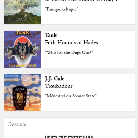
"Panique celtique"
Tank
Filth Hounds of Hades
"Who Let the Dogs Out?"
J.J. Cale
Troubadour
"Ménestrel du Sooner State"
Dossiers