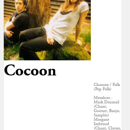
Cocoon
Chanson / Folk
(Pop Folk)
Membres :
Mark Daumail
(Chant,
Guitare, Banjo,
Samples)
Morgane
Imbeaud
(Chant, Clavier,