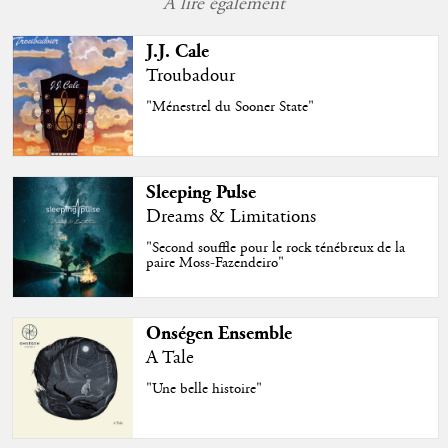
À lire également
J.J. Cale
Troubadour
"Ménestrel du Sooner State"
Sleeping Pulse
Dreams & Limitations
"Second souffle pour le rock ténébreux de la
paire Moss-Fazendeiro"
Onségen Ensemble
A Tale
"Une belle histoire"