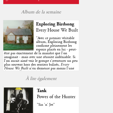
Album de la semaine
Exploring Birdsong
Every House We Built
"
Avec ce premier véritable
album, Exploring Birdsong
confirme pleinement les
espoirs placés en lui - peut-
être pas exactement de la manière que l'on
imaginait - mais avec une réussite indéniable. Si
l'on aurait aimé voir le groupe s'aventurer un peu
plus souvent hors des sentiers balisés,
Every
House We Built
n'en demeure pas moins l'une
des très belles surprises de cette année, porté par
plusieurs morceaux qui trouveront sans difficulté
À lire également
une place de choix dans vos playlists estivales.
"
Tank
Power of the Hunter
"Sin 'n' Jet"