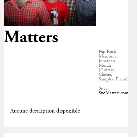
Matters
Pop Rock
Membres :
Jonathan
Morali
(Guitare,
Clavier,
Samples, Piano)
Sites :
SydMatters.com
Aucune description disponible