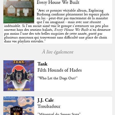
Every House We Built
"
Avec ce premier véritable album, Exploring
Birdsong confirme pleinement les espoirs placés
en lui - peut-être pas exactement de la manière
que l'on imaginait - mais avec une réussite
indéniable. Si l'on aurait aimé voir le groupe s'aventurer un peu plus
souvent hors des sentiers balisés,
Every House We Built
n'en demeure
pas moins l'une des très belles surprises de cette année, porté par
plusieurs morceaux qui trouveront sans difficulté une place de choix
dans vos playlists estivales.
"
À lire également
Tank
Filth Hounds of Hades
"Who Let the Dogs Out?"
J.J. Cale
Troubadour
"Ménestrel du Sooner State"