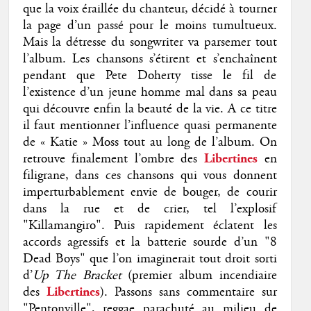
que la voix éraillée du chanteur, décidé à tourner
la page d’un passé pour le moins tumultueux.
Mais la détresse du songwriter va parsemer tout
l’album. Les chansons s’étirent et s’enchaînent
pendant que Pete Doherty tisse le fil de
l’existence d’un jeune homme mal dans sa peau
qui découvre enfin la beauté de la vie. A ce titre
il faut mentionner l’influence quasi permanente
de « Katie » Moss tout au long de l’album. On
retrouve finalement l’ombre des
Libertines
en
filigrane, dans ces chansons qui vous donnent
imperturbablement envie de bouger, de courir
dans la rue et de crier, tel l’explosif
"Killamangiro". Puis rapidement éclatent les
accords agressifs et la batterie sourde d’un "8
Dead Boys" que l’on imaginerait tout droit sorti
d’
Up The Bracket
(premier album incendiaire
des
Libertines
). Passons sans commentaire sur
"Pentonville", reggae parachuté au milieu de