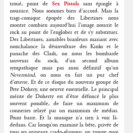
troué, point de
Sex Pistols
sans épingle à
nourrice. Nous sommes bien d’accord. Mais la
tragi-comique épopée des Libertines nous
montre combien aujourd’hui l’image nourrit le
rock au point de l’englober et de s’y substituer.
Des Libertines, aimables branleurs mariant avec
nonchalance la désinvolture des Kinks et le
panache des Clash, on nous les bombarde
sauveurs du rock, d’un second album
sympathique mais pas aussi définitif qu'un
Nevermind
, on nous en fait un pur chef
d’œuvre. Et de ce disque du nouveau groupe de
Pete Dohery, une oeuvre essentielle. Le principal
mérite de Doherty est d’être défoncé le plus
souvent possible, de faire un maximum de
conneries relayé par un maximum de médias.
Point barre. Et la musique n'a rien à voir là-
dedans. Car lorsqu’on examine la bête, privée de
tous ses oripeaux crado-glamour, on trouve quoi