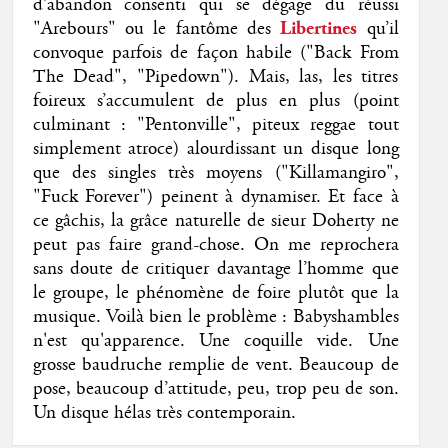
d’abandon consenti qui se dégage du réussi
"Arebours" ou le fantôme des
Libertines
qu’il
convoque parfois de façon habile ("Back From
The Dead", "Pipedown"). Mais, las, les titres
foireux s’accumulent de plus en plus (point
culminant : "Pentonville", piteux reggae tout
simplement atroce) alourdissant un disque long
que des singles très moyens ("Killamangiro",
"Fuck Forever") peinent à dynamiser. Et face à
ce gâchis, la grâce naturelle de sieur Doherty ne
peut pas faire grand-chose. On me reprochera
sans doute de critiquer davantage l’homme que
le groupe, le phénomène de foire plutôt que la
musique. Voilà bien le problème : Babyshambles
n'est qu'apparence. Une coquille vide. Une
grosse baudruche remplie de vent. Beaucoup de
pose, beaucoup d’attitude, peu, trop peu de son.
Un disque hélas très contemporain.