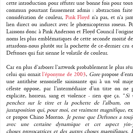
cette introduction pour réfuter une bonne fois pour tout
commun pourtant faussement admis : abstraction faite
considération de couleur,
Pink Floyd
n’a pas, et n’a ja
lien direct ou indirect avec le phœnicopterus roseus. Po
Laissons donc à Pink Anderson et Floyd Council l’origin
noms les plus emblématiques de cette seconde moitié de 
attardons-nous plutôt sur la pochette de ce-dernier cru 
Deftones qui fait sienne le volatile de couleur.
Car en plus d’arborer l’artwork probablement le plus réu
celui qui ornait
l’éponyme de 2003
,
Gore
propose d’entr
une antithèse sensorielle saisissante qui à un vol maj
céleste oppose, par l’intermédiaire d’un titre on ne 
explicite, horreur, sang et violence - rien que ça. “
Si 
penchez sur le titre et la pochette de l'album, on
juxtaposition qui, pour moi, est vraiment magnifique
, e
ce propos Chino Moreno.
Je pense que Deftones a toujo
avec une certaine dynamique et cet aspect yin-
choses provocatrices et des autres choses magnifiques.