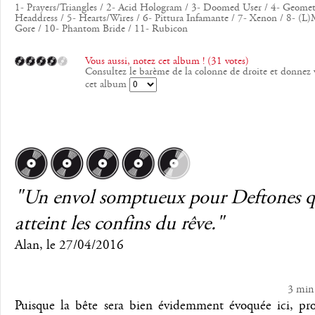
1- Prayers/Triangles / 2- Acid Hologram / 3- Doomed User / 4- Geomet
Headdress / 5- Hearts/Wires / 6- Pittura Infamante / 7- Xenon / 8- (L
Gore / 10- Phantom Bride / 11- Rubicon
Vous aussi, notez cet album ! (31 votes)
Consultez le barème de la colonne de droite et donnez 
cet album
"Un envol somptueux pour Deftones q
atteint les confins du rêve."
Alan
, le
27/04/2016
3 min
Puisque la bête sera bien évidemment évoquée ici, pro