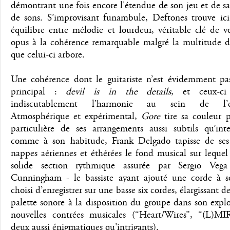
démontrant une fois encore l'étendue de son jeu et de s
de sons. S’improvisant funambule, Deftones trouve ici
équilibre entre mélodie et lourdeur, véritable clé de 
opus à la cohérence remarquable malgré la multitude de
que celui-ci arbore.
Une cohérence dont le guitariste n’est évidemment pas 
principal :
devil is in the details
, et ceux-ci 
indiscutablement l’harmonie au sein de l’e
Atmosphérique et expérimental,
Gore
tire sa couleur p
particulière de ses arrangements aussi subtils qu’inte
comme à son habitude, Frank Delgado tapisse de ses 
nappes aériennes et éthérées le fond musical sur lequel
solide section rythmique assurée par Sergio Veg
Cunningham - le bassiste ayant ajouté une corde à s
choisi d’enregistrer sur une basse six cordes, élargissant de
palette sonore à la disposition du groupe dans son expl
nouvelles contrées musicales (“Heart/Wires”, “(L)MI
deux aussi énigmatiques qu'intrigants).