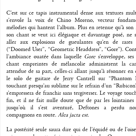
C’est sur ce tapis instrumental dense aux textures mul
s'envole la voix de Chino Moreno, vecteur fondam
mélodies qui hantent l’album. Plus en retenue qu’à son
son chant se veut ici élégiaque et davantage posé, ne s
aller aux explosions de gueulantes qu’en de rares 
(“Doomed User”, “Geometric Headdress”, “Gore”). Cont
l’ambiance ouatée dans laquelle
Gore
s’enveloppe, ses 
chant empreintes de mélancolie administrent la car
attendue de sa part, celles-ci allant jusqu’à résonner en
le solo de guitare de Jerry Cantrell sur “Phantom 
touchant presqu’au sublime sur le refrain d’un “Rubicon
s’empressera de franchir sans tergiverser. Le voyage touch
fin, et il ne fait nulle doute que de par les lointaines 
jusqu'où il s'est aventuré, Deftones a perdu n
compagnons en route.
Alea jacta est
.
La postérité seule saura dire qui de l'équidé ou de l'oise