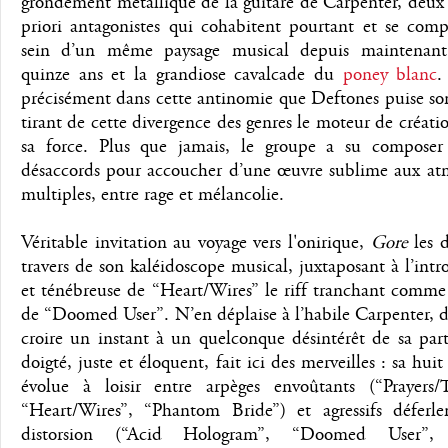
grondement métallique de la guitare de Carpenter, deux
priori antagonistes qui cohabitent pourtant et se comp
sein d’un même paysage musical depuis maintenant
quinze ans et la grandiose cavalcade du
poney blanc
.
précisément dans cette antinomie que Deftones puise so
tirant de cette divergence des genres le moteur de créatio
sa force. Plus que jamais, le groupe a su composer
désaccords pour accoucher d’une œuvre sublime aux at
multiples, entre rage et mélancolie.
Véritable invitation au voyage vers l'onirique,
Gore
les d
travers de son kaléidoscope musical, juxtaposant à l’int
et ténébreuse de “Heart/Wires” le riff tranchant comme
de “Doomed User”. N’en déplaise à l’habile Carpenter, di
croire un instant à un quelconque désintérêt de sa par
doigté, juste et éloquent, fait ici des merveilles : sa huit
évolue à loisir entre arpèges envoûtants (“Prayers/Tr
“Heart/Wires”, “Phantom Bride”) et agressifs déferl
distorsion (“Acid Hologram”, “Doomed User”, 