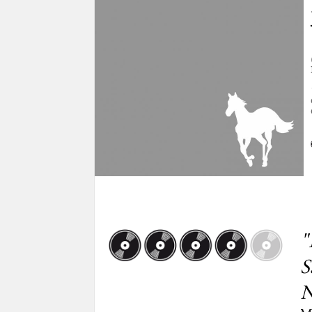
"
S
N