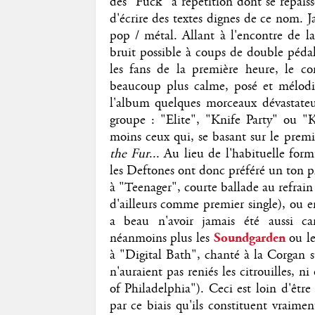
des "Fuck" à répétition dont se repais
d'écrire des textes dignes de ce nom. J
pop / métal. Allant à l'encontre de la
bruit possible à coups de double pédal
les fans de la première heure, le 
beaucoup plus calme, posé et mélodiq
l'album quelques morceaux dévastateur
groupe : "Elite", "Knife Party" ou "
moins ceux qui, se basant sur le premie
the Fur
... Au lieu de l'habituelle form
les Deftones ont donc préféré un ton
à "Teenager", courte ballade au refrai
d'ailleurs comme premier single), ou e
a beau n'avoir jamais été aussi car
néanmoins plus les
Soundgarden
ou l
à "Digital Bath", chanté à la Corgan s
n'auraient pas reniés les citrouilles, n
of Philadelphia"). Ceci est loin d'êtr
par ce biais qu'ils constituent vraim