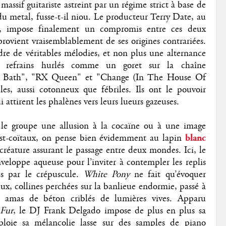
assif guitariste astreint par un régime strict à base de
 du metal, fusse-t-il niou. Le producteur Terry Date, au
s, impose finalement un compromis entre ces deux
rovient vraisemblablement de ses origines contrariées.
re de véritables mélodies, et non plus une alternance
et refrains hurlés comme un goret sur la chaîne
tal Bath", "RX Queen" et "Change (In The House Of
les, aussi cotonneux que fébriles. Ils ont le pouvoir
 attirent les phalènes vers leurs lueurs gazeuses.
 le groupe une allusion à la cocaïne ou à une image
post-coïtaux, on pense bien évidemment au lapin
blanc
 créature assurant le passage entre deux mondes. Ici, le
veloppe aqueuse pour l’inviter à contempler les replis
es par le crépuscule.
White Pony
ne fait qu’évoquer
eux, collines perchées sur la banlieue endormie, passé à
 amas de béton criblés de lumières vives. Apparu
Fur
, le DJ Frank Delgado impose de plus en plus sa
loie sa mélancolie lasse sur des samples de piano