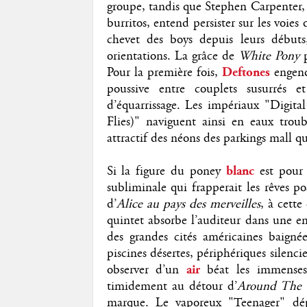
groupe, tandis que Stephen Carpenter, m
burritos, entend persister sur les voies
chevet des boys depuis leurs début
orientations. La grâce de
White Pony
p
Pour la première fois,
Deftones
engend
poussive entre couplets susurrés 
d’équarrissage. Les impériaux "Digi
Flies)" naviguent ainsi en eaux troub
attractif des néons des parkings mall qui
Si la figure du poney
blanc
est pour
subliminale qui frapperait les rêves 
d’
Alice au pays des merveilles
, à cette
quintet absorbe l’auditeur dans une en
des grandes cités américaines baigné
piscines désertes, périphériques silenci
observer d’un
air
béat les immenses
timidement au détour d’
Around The 
marque. Le vaporeux "Teenager" dép