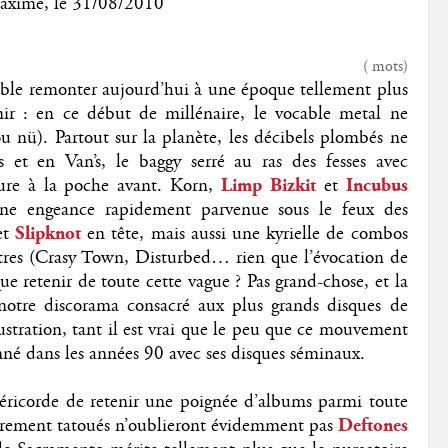
axime
, le
31/08/2010
(
mots)
semble remonter aujourd’hui à une époque tellement plus
enir : en ce début de millénaire, le vocable metal ne
ou nü). Partout sur la planète, les décibels plombés ne
s et en Van’s, le baggy serré au ras des fesses avec
ture à la poche avant. Korn,
Limp Bizkit
et
Incubus
 une engeance rapidement parvenue sous le feux des
et
Slipknot
en tête, mais aussi une kyrielle de combos
utres (Crasy Town, Disturbed… rien que l’évocation de
ue retenir de toute cette vague ? Pas grand-chose, et la
 notre discorama consacré aux plus grands disques de
ustration, tant il est vrai que le peu que ce mouvement
llonné dans les années 90 avec ses disques séminaux.
séricorde de retenir une poignée d’albums parmi toute
oprement tatoués n’oublieront évidemment pas
Deftones