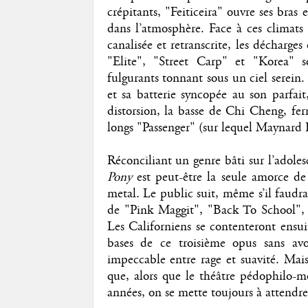
crépitants, "Feiticeira" ouvre ses bras
dans l’atmosphère. Face à ces climats 
canalisée et retranscrite, les décharges
"Elite", "Street Carp" et "Korea" s
fulgurants tonnant sous un ciel serein
et sa batterie syncopée au son parfait
distorsion, la basse de Chi Cheng, ferme
longs "Passenger" (sur lequel Maynard 
Réconciliant un genre bâti sur l’adole
Pony
est peut-être la seule amorce de
metal. Le public suit, même s’il faudr
de "Pink Maggit", "Back To School", la
Les Californiens se contenteront ensui
bases de ce troisième opus sans avo
impeccable entre rage et suavité. Mai
que, alors que le théâtre pédophilo-m
années, on se mette toujours à attendre