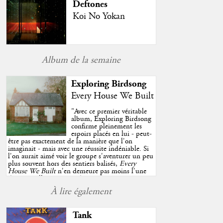
Deftones
Koi No Yokan
Album de la semaine
Exploring Birdsong
Every House We Built
"
Avec ce premier véritable
album, Exploring Birdsong
confirme pleinement les
espoirs placés en lui - peut-
être pas exactement de la manière que l'on
imaginait - mais avec une réussite indéniable. Si
l'on aurait aimé voir le groupe s'aventurer un peu
plus souvent hors des sentiers balisés,
Every
House We Built
n'en demeure pas moins l'une
des très belles surprises de cette année, porté par
plusieurs morceaux qui trouveront sans difficulté
À lire également
une place de choix dans vos playlists estivales.
"
Tank