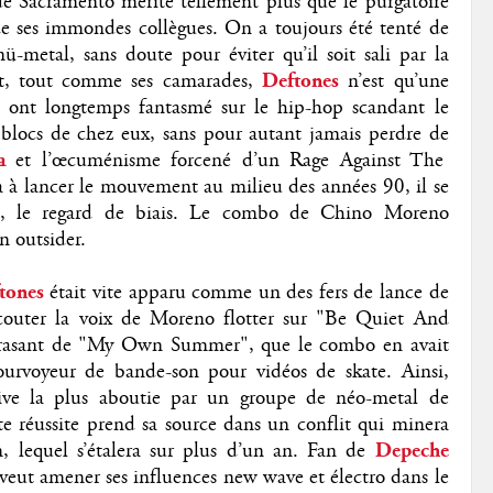
de Sacramento mérite tellement plus que le purgatoire
de ses immondes collègues. On a toujours été tenté de
-metal, sans doute pour éviter qu’il soit sali par la
nt, tout comme ses camarades,
Deftones
n’est qu’une
i ont longtemps fantasmé sur le hip-hop scandant le
 blocs de chez eux, sans pour autant jamais perdre de
ca
et l’œcuménisme forcené d’un Rage Against The
a à lancer le mouvement au milieu des années 90, il se
in, le regard de biais. Le combo de Chino Moreno
n outsider.
tones
était vite apparu comme un des fers de lance de
écouter la voix de Moreno flotter sur "Be Quiet And
 écrasant de "My Own Summer", que le combo en avait
ourvoyeur de bande-son pour vidéos de skate. Ainsi,
ive la plus aboutie par un groupe de néo-metal de
tte réussite prend sa source dans un conflit qui minera
, lequel s’étalera sur plus d’un an. Fan de
Depeche
eut amener ses influences new wave et électro dans le