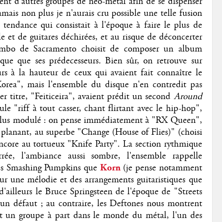
sent d'autres groupes de néo-métal afin de se dispenser
amais non plus je n'aurais cru possible une telle fusion
 tendance qui consistait à l'époque à faire le plus de
e et de guitares déchirées, et au risque de déconcerter
combo de Sacramento choisit de composer un album
ue que ses prédecesseurs. Bien sûr, on retrouve sur
s à la hauteur de ceux qui avaient fait connaître le
Korea", mais l'ensemble du disque n'en contredit pas
r titre, "Feiticeira", avaient prédit un second
Around
ule "riff à tout casser, chant flirtant avec le hip-hop",
 plus modulé : on pense immédiatement à "RX Queen",
n planant, au superbe "Change (House of Flies)" (choisi
ncore au tortueux "Knife Party". La section rythmique
rée, l'ambiance aussi sombre, l'ensemble rappelle
es Smashing Pumpkins que
Korn
(je pense notamment
ur une mélodie et des arrangements guitaristiques que
i d'ailleurs le Bruce Springsteen de l'époque de "Streets
e un défaut ; au contraire, les Deftones nous montrent
ent un groupe à part dans le monde du métal, l'un des