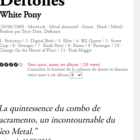
Deftones
White Pony
(20/06/2000 - Maverick - Metal alternatif - Genre : Hard / Métal)
Produit par Terry Date, Deftones
1- Feiticeira / 2- Digital Bath / 3- Elite / 4- RX Queen / 5- Street
Carp / 6- Teenager / 7- Knife Party / 8- Korea / 9- Passenger / 10-
Change (In the House of Flies) / 11- Pink Maggit
Vous aussi, notez cet album ! (50 votes)
Consultez le barème de la colonne de droite et donnez
votre note à cet album
La quintessence du combo de
acramento, un incontournable du
eo Metal."