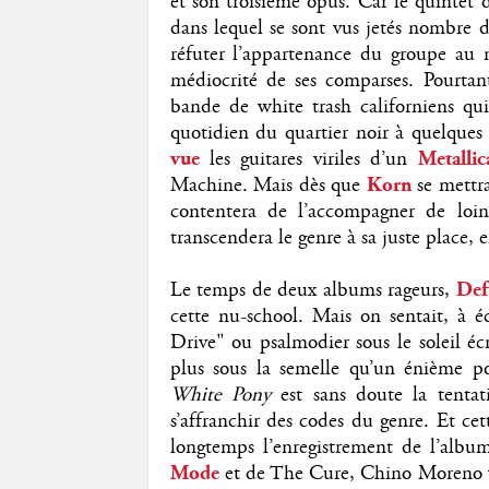
et son troisième opus. Car le quintet 
dans lequel se sont vus jetés nombre 
réfuter l’appartenance du groupe au nü
médiocrité de ses comparses. Pourta
bande de white trash californiens qu
quotidien du quartier noir à quelques
vue
les guitares viriles d’un
Metalli
Machine. Mais dès que
Korn
se mettr
contentera de l’accompagner de lo
transcendera le genre à sa juste place, e
Le temps de deux albums rageurs,
Def
cette nu-school. Mais on sentait, à 
Drive" ou psalmodier sous le soleil
plus sous la semelle qu’un énième p
White Pony
est sans doute la tentat
s’affranchir des codes du genre. Et ce
longtemps l’enregistrement de l’album
Mode
et de The Cure, Chino Moreno v