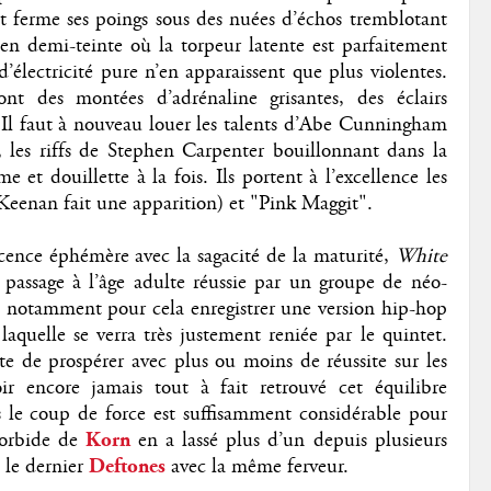
 et ferme ses poings sous des nuées d’échos tremblotant
en demi-teinte où la torpeur latente est parfaitement
 d’électricité pure n’en apparaissent que plus violentes.
ont des montées d’adrénaline grisantes, des éclairs
. Il faut à nouveau louer les talents d’Abe Cunningham
, les riffs de Stephen Carpenter bouillonnant dans la
 et douillette à la fois. Ils portent à l’excellence les
Keenan fait une apparition) et "Pink Maggit".
scence éphémère avec la sagacité de la maturité,
White
 passage à l’âge adulte réussie par un groupe de néo-
a notamment pour cela enregistrer une version hip-hop
quelle se verra très justement reniée par le quintet.
te de prospérer avec plus ou moins de réussite sur les
ir encore jamais tout à fait retrouvé cet équilibre
s le coup de force est suffisamment considérable pour
orbide de
Korn
en a lassé plus d’un depuis plusieurs
 le dernier
Deftones
avec la même ferveur.