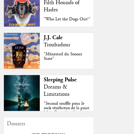
Filth Hounds of
Hades
"Who Let the Dogs Out?"
J.J. Cale
Troubadour
"Ménestrel du Sooner
State"
Sleeping Pulse
Dreams &
Limitations
"Second souffle pour le
rock ténébreux de la paire
Moss-Fazendeiro"
Dossiers