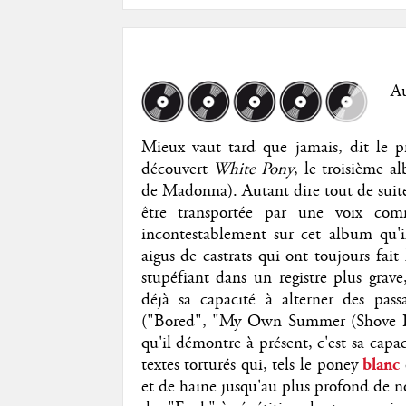
Au
Mieux vaut tard que jamais, dit le pr
découvert
White Pony
, le troisième a
de Madonna). Autant dire tout de suite 
être transportée par une voix co
incontestablement sur cet album qu'il
aigus de castrats qui ont toujours fait
stupéfiant dans un registre plus grav
déjà sa capacité à alterner des pass
("Bored", "My Own Summer (Shove It
qu'il démontre à présent, c'est sa capac
textes torturés qui, tels le poney
blanc
et de haine jusqu'au plus profond de no