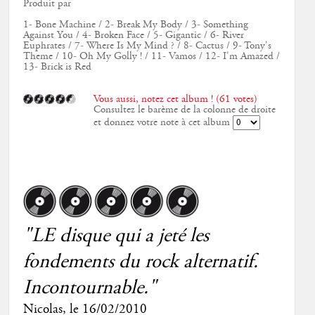
Produit par
1- Bone Machine / 2- Break My Body / 3- Something
Against You / 4- Broken Face / 5- Gigantic / 6- River
Euphrates / 7- Where Is My Mind ? / 8- Cactus / 9- Tony's
Theme / 10- Oh My Golly ! / 11- Vamos / 12- I'm Amazed /
13- Brick is Red
Vous aussi, notez cet album ! (61 votes)
Consultez le barème de la colonne de droite
et donnez votre note à cet album
"LE disque qui a jeté les
fondements du rock alternatif.
Incontournable."
Nicolas
, le
16/02/2010