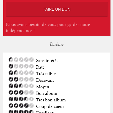
FAIRE UN DON
Nous avons besoin de vous pour garder notre
indépendance !
Barème
Sans intérêt
Raté
Très faible
Décevant
Moyen
Bon album
Très bon album
Coup de coeur