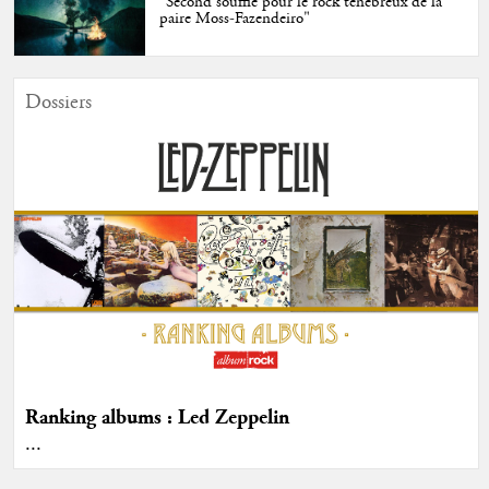
"Second souffle pour le rock ténébreux de la
paire Moss-Fazendeiro"
Dossiers
Ranking albums : Led Zeppelin
...