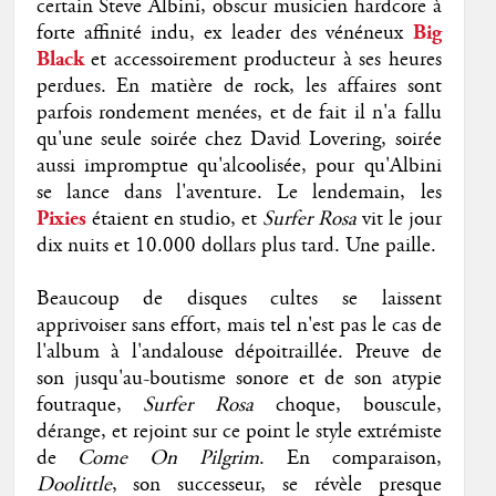
certain Steve Albini, obscur musicien hardcore à
forte affinité indu, ex leader des vénéneux
Big
Black
et accessoirement producteur à ses heures
perdues. En matière de rock, les affaires sont
parfois rondement menées, et de fait il n'a fallu
qu'une seule soirée chez David Lovering, soirée
aussi impromptue qu'alcoolisée, pour qu'Albini
se lance dans l'aventure. Le lendemain, les
Pixies
étaient en studio, et
Surfer Rosa
vit le jour
dix nuits et 10.000 dollars plus tard. Une paille.
Beaucoup de disques cultes se laissent
apprivoiser sans effort, mais tel n'est pas le cas de
l'album à l'andalouse dépoitraillée. Preuve de
son jusqu'au-boutisme sonore et de son atypie
foutraque,
Surfer Rosa
choque, bouscule,
dérange, et rejoint sur ce point le style extrémiste
de
Come On Pilgrim
. En comparaison,
Doolittle
, son successeur, se révèle presque