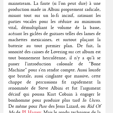
mainstream. La faute (si l'on peut dire) à une
production made in Albini proprement radicale,
misant tout sur un lo-fi incisif, ratissant les
parties vocales pour les réduire au minimum
vital, démultipliant le volume de la basse,
acérant les giclées de guitares telles des lames de
machettes mexicaines, et surtout plaçant la
batterie au tout premier plan. De fait, la
sonorité des caisses de Lovering sur cet album est
tout bonnement herculéenne, il n'y a qu'à se
passer l'introduction colossale de "Bone
Machine" pour s'en rendre compte. Aussi lourde
que brutale, aussi cinglante que massive, cette
chappe de percussions fit rapidement la
renommée de Steve Albini et fut l'argument
décisif qui poussa Kurt Cobain à engager le
bonhomme pour produire plus tard
In Utero
.
De même pour
Pure
des Jesus Lizard, ou
Rid Of
Me
de
PJ Harvey
. Mais le rendu technique de la