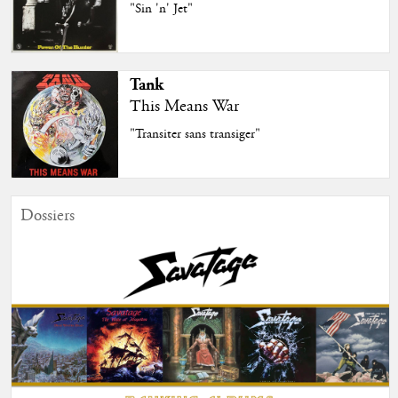
"Sin 'n' Jet"
Tank
This Means War
"Transiter sans transiger"
Dossiers