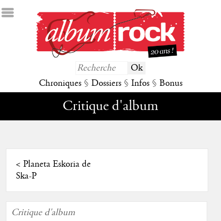
Chroniques
§
Dossiers
§
Infos
§
Bonus
Critique d'album
<
Planeta Eskoria de
Ska-P
Critique d'album