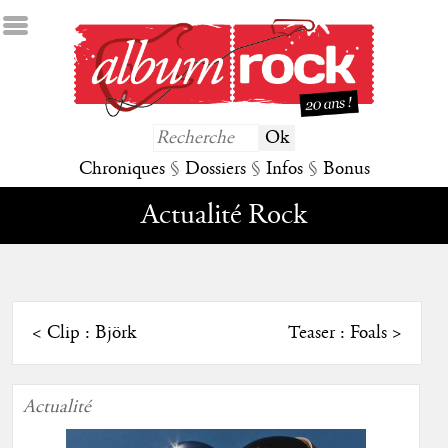
Chroniques
§
Dossiers
§
Infos
§
Bonus
Actualité Rock
<
Clip : Björk
Teaser : Foals
>
Actualité