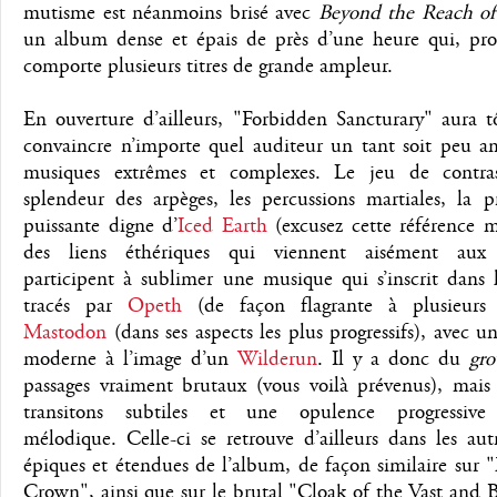
mutisme est néanmoins brisé avec
Beyond the Reach of
un album dense et épais de près d’une heure qui, prog
comporte plusieurs titres de grande ampleur.
En ouverture d’ailleurs, "Forbidden Sancturary" aura t
convaincre n’importe quel auditeur un tant soit peu a
musiques extrêmes et complexes. Le jeu de contra
splendeur des arpèges, les percussions martiales, la p
puissante digne d’
Iced Earth
(excusez cette référence m
des liens éthériques qui viennent aisément aux o
participent à sublimer une musique qui s’inscrit dans l
tracés par
Opeth
(de façon flagrante à plusieurs r
Mastodon
(dans ses aspects les plus progressifs), avec u
moderne à l’image d’un
Wilderun
. Il y a donc du
gr
passages vraiment brutaux (vous voilà prévenus), mais 
transitons subtiles et une opulence progressive 
mélodique. Celle-ci se retrouve d’ailleurs dans les aut
épiques et étendues de l’album, de façon similaire sur
Crown", ainsi que sur le brutal "Cloak of the Vast and 