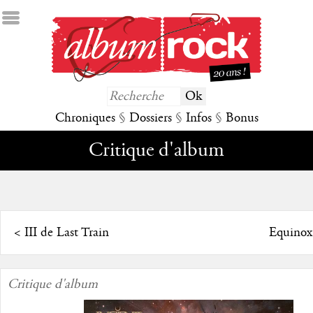
Chroniques
§
Dossiers
§
Infos
§
Bonus
Critique d'album
<
III de Last Train
Equinox
Critique d'album