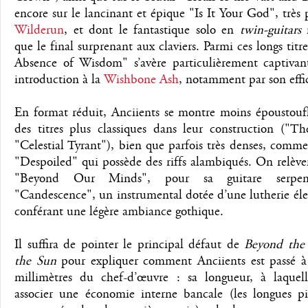
encore sur le lancinant et épique "Is It Your God", très
Wilderun
, et dont le fantastique solo en
twin-guitars
n
que le final surprenant aux claviers. Parmi ces longs titre
Absence of Wisdom" s’avère particulièrement captivan
introduction à la
Wishbone Ash
, notamment par son effi
En format réduit, Anciients se montre moins époustoufl
des titres plus classiques dans leur construction ("Th
"Celestial Tyrant"), bien que parfois très denses, comme
"Despoiled" qui possède des riffs alambiqués. On relève
"Beyond Our Minds", pour sa guitare serpen
"Candescence", un instrumental dotée d’une lutherie él
conférant une légère ambiance gothique.
Il suffira de pointer le principal défaut de
Beyond the
the Sun
pour expliquer comment Anciients est passé à
millimètres du chef-d’œuvre : sa longueur, à laquell
associer une économie interne bancale (les longues pi