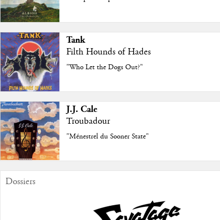
Tank
Filth Hounds of Hades
"Who Let the Dogs Out?"
J.J. Cale
Troubadour
"Ménestrel du Sooner State"
Dossiers